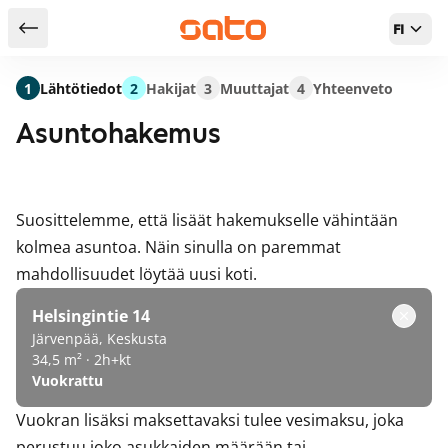
FI
Takaisin hakutuloksiin
1
Lähtötiedot
2
Hakijat
3
Muuttajat
4
Yhteenveto
Asuntohakemus
Suosittelemme, että lisäät hakemukselle vähintään
kolmea asuntoa. Näin sinulla on paremmat
mahdollisuudet löytää uusi koti.
Helsingintie 14
Järvenpää, Keskusta
34,5 m² · 2h+kt
Vuokrattu
Vuokran lisäksi maksettavaksi tulee vesimaksu, joka
perustuu joko asukkaiden määrään tai