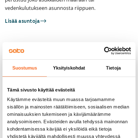
vedenkulutukseen asunnosta riippuen.
Lisää asuntoja
Sinua saattaisi kiinnostaa myös
1
/
12
1
/
3
Suostumus
Yksityiskohdat
Tietoja
Tupalantie 13
Tupalantie 13
Järvenpää, Keskusta
Järvenpää, Keskusta
57,5 m² · 2h+k
57,5 m² · 2h+k
Tämä sivusto käyttää evästeitä
Heti vapaa
769 €
Vapautumassa 1.9.
Käytämme evästeitä muun muassa tarjoamamme
sisällön ja mainosten räätälöimiseen, sosiaalisen median
ominaisuuksien tukemiseen ja kävijämäärämme
analysoimiseen. Evästeiden avulla tehdyssä mainonnan
kohdentamisessa kävijää ei yksilöidä eikä tietoja
yhdistetä kävijältä mahdollisesti muussa yhteydessä