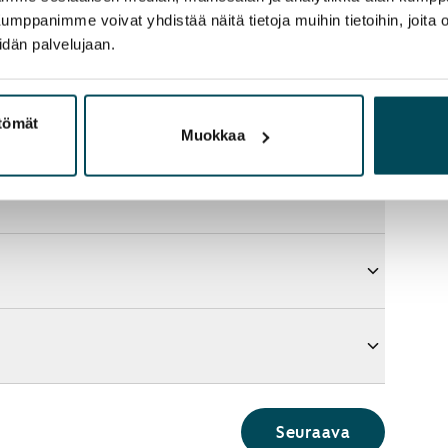
panimme voivat yhdistää näitä tietoja muihin tietoihin, joita olet
idän palvelujaan.
ttömät
Muokkaa
Seuraava