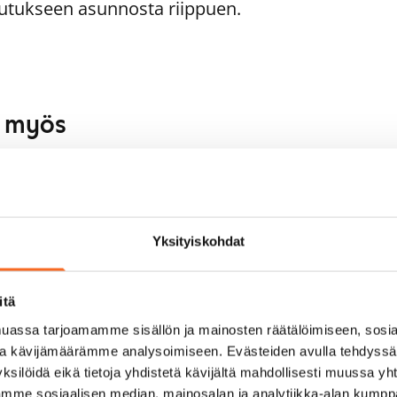
utukseen asunnosta riippuen.
aa myös
1
/
19
1
/
16
rtel Jungin aukio 4
Porarinkatu 2 F
Yksityiskohdat
poo, Leppävaara
Espoo, Leppävaara
,5 m² · 2h+k+s
44 m² · 2h+kk+s
pautumassa 1.9.
999 €
Vapautumassa 1.9.
itä
assa tarjoamamme sisällön ja mainosten räätälöimiseen, sosia
ja kävijämäärämme analysoimiseen. Evästeiden avulla tehdyss
ksilöidä eikä tietoja yhdistetä kävijältä mahdollisesti muussa y
aamme sosiaalisen median, mainosalan ja analytiikka-alan kumppa