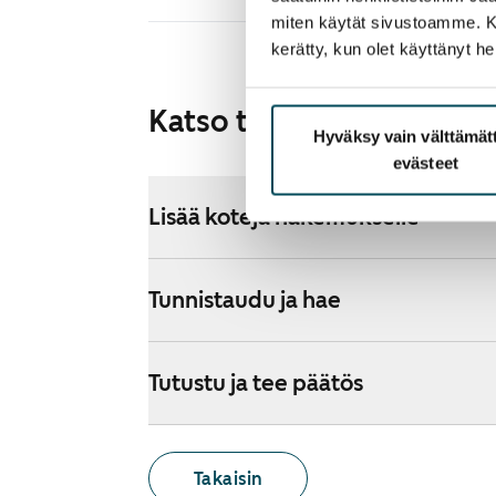
miten käytät sivustoamme. Kump
kerätty, kun olet käyttänyt he
Katso tarkemmat ohjeet
Hyväksy vain välttämä
evästeet
Lisää koteja hakemukselle
Tunnistaudu ja hae
Tutustu ja tee päätös
Takaisin