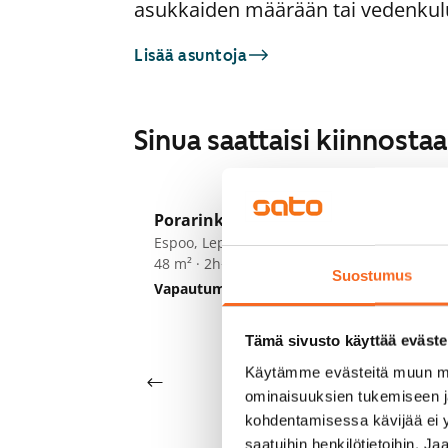
asukkaiden määrään tai vedenkul
Lisää asuntoja
Sinua saattaisi kiinnost
1
/
18
Porarinkatu 2 D-E
Espoo, Leppävaara
48 m² · 2h+kk+s
Be
Suostumus
Vapautumassa 1.9.
929 €
Es
59
Va
Tämä sivusto käyttää eväste
Käytämme evästeitä muun mu
ominaisuuksien tukemiseen 
kohdentamisessa kävijää ei y
saatuihin henkilötietoihin. J