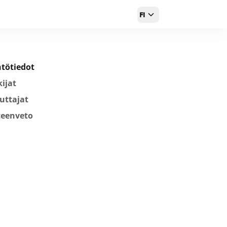
FI
tötiedot
ijat
uttajat
teenveto