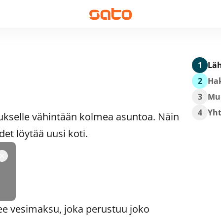
1
Läh
2
Hak
3
Mu
4
Yh
ukselle vähintään kolmea asuntoa. Näin
t löytää uusi koti.
ee vesimaksu, joka perustuu joko