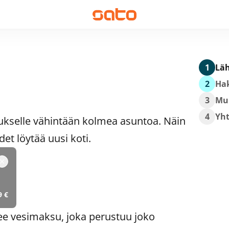
1
Läh
2
Hak
3
Mu
4
Yh
ukselle vähintään kolmea asuntoa. Näin
t löytää uusi koti.
9 €
ee vesimaksu, joka perustuu joko