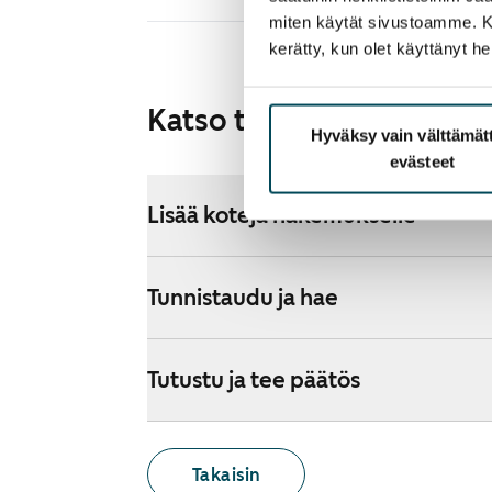
miten käytät sivustoamme. Kump
kerätty, kun olet käyttänyt he
Katso tarkemmat ohjeet
Hyväksy vain välttämä
evästeet
Lisää koteja hakemukselle
Tunnistaudu ja hae
Tutustu ja tee päätös
Takaisin