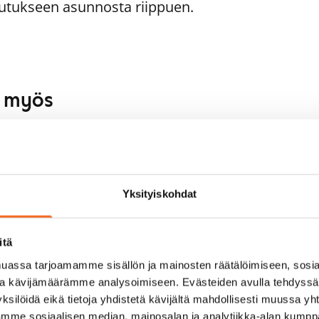
utukseen asunnosta riippuen.
aa myös
eniorille
1
/
13
1
/
15
läkirkontie 13
Pajamäentie 6
Yksityiskohdat
lsinki, Pitäjänmäki
Helsinki, Pitäjänmäki
,5 m² · 2h+kk
59 m² · 2h+k
pautumassa 1.9.
799 €
Vapautumassa 1.9.
itä
assa tarjoamamme sisällön ja mainosten räätälöimiseen, sosia
ja kävijämäärämme analysoimiseen. Evästeiden avulla tehdyss
ksilöidä eikä tietoja yhdistetä kävijältä mahdollisesti muussa y
aamme sosiaalisen median, mainosalan ja analytiikka-alan kumppa