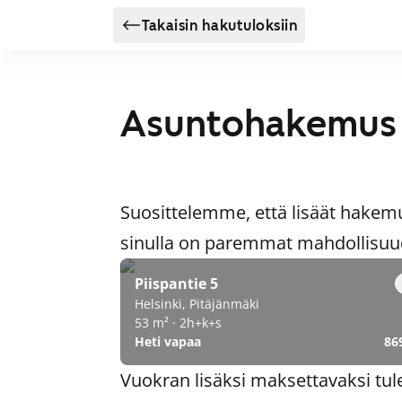
Takaisin hakutuloksiin
Asuntohakemus
Suosittelemme, että lisäät hakem
sinulla on paremmat mahdollisuude
Piispantie 5
Helsinki, Pitäjänmäki
53 m² · 2h+k+s
Heti vapaa
86
Vuokran lisäksi maksettavaksi tul