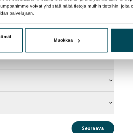
panimme voivat yhdistää näitä tietoja muihin tietoihin, joita olet
idän palvelujaan.
ttömät
Muokkaa
Seuraava