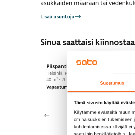
asukkaiden määrään tai vedenkul
Lisää asuntoja
Sinua saattaisi kiinnost
1
/
17
Piispantie 3
S
Helsinki, Pitäjänmäki
40 m² · 2h+kt
Ky
Suostumus
Vapautumassa 1.9.
829 €
He
39
Va
Tämä sivusto käyttää eväste
Käytämme evästeitä muun mu
ominaisuuksien tukemiseen 
kohdentamisessa kävijää ei y
saatuihin henkilötietoihin. J