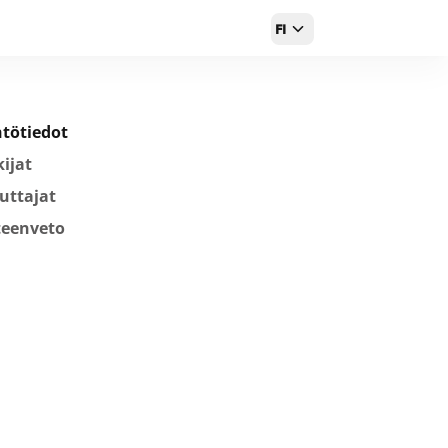
FI
tötiedot
ijat
uttajat
teenveto