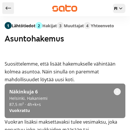
FI
Takaisin hakutuloksiin
1
Lähtötiedot
2
Hakijat
3
Muuttajat
4
Yhteenveto
Asuntohakemus
Suosittelemme, että lisäät hakemukselle vähintään
kolmea asuntoa. Näin sinulla on paremmat
mahdollisuudet löytää uusi koti.
Näkinkuja 6
Helsinki, Hakaniemi
87,5 m² · 4h+k+s
Vuokrattu
Vuokran lisäksi maksettavaksi tulee vesimaksu, joka
perustuu joko asukkaiden määrään tai