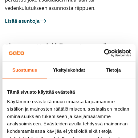
vedenkulutukseen asunnosta riippuen.
Lisää asuntoja
Sinua saattaisi kiinnostaa myös
1
/
18
Castréninkatu 3
Suostumus
Yksityiskohdat
Tietoja
1
/
1
Helsinki, Kallio
86 m² · 4h+kt
Ida Aalbergin tie 3
Vapautumassa 1.9.
1 899 €
Helsinki, Pohjois-Haag
Tämä sivusto käyttää evästeitä
75 m² · 4h+k
Vapautumassa 1.9.
Käytämme evästeitä muun muassa tarjoamamme
sisällön ja mainosten räätälöimiseen, sosiaalisen median
ominaisuuksien tukemiseen ja kävijämäärämme
analysoimiseen. Evästeiden avulla tehdyssä mainonnan
kohdentamisessa kävijää ei yksilöidä eikä tietoja