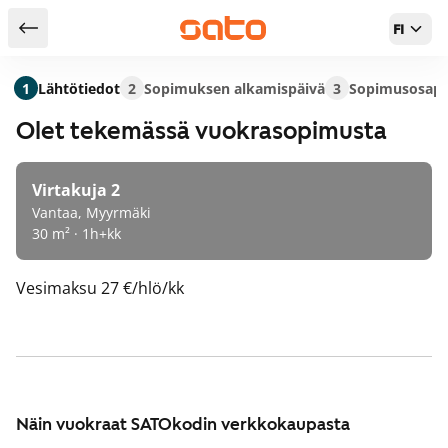
FI
Takaisin hakutuloksiin
1
Lähtötiedot
2
Sopimuksen alkamispäivä
3
Sopimusosapu
Olet tekemässä vuokrasopimusta
Virtakuja 2
Vantaa, Myyrmäki
30 m² · 1h+kk
Vesimaksu
27 €/hlö/kk
Näin vuokraat SATOkodin verkkokaupasta