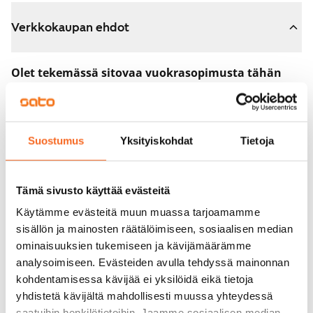
Verkkokaupan ehdot
Olet tekemässä sitovaa vuokrasopimusta tähän
asuntoon.
Sopimus astuu voimaan heti, kun maksat 300 euron
varausmaksun verkkokaupassa. Palautamme summan
Suostumus
Yksityiskohdat
Tietoja
sinulle kokonaisuudessaan vuokrasopimuksen
alkamispäivän jälkeen.
Tämä sivusto käyttää evästeitä
Voit peruuttaa sopimuksen vielä asuntonäytöllä, jos
Käytämme evästeitä muun muassa tarjoamamme
koti ei vastaa odotuksiasi. Tällöin palautamme
sisällön ja mainosten räätälöimiseen, sosiaalisen median
varausmaksun sinulle kokonaisuudessaan, yleensä
ominaisuuksien tukemiseen ja kävijämäärämme
analysoimiseen. Evästeiden avulla tehdyssä mainonnan
seuraavana arkipäivänä.
kohdentamisessa kävijää ei yksilöidä eikä tietoja
Vakuus 0 euroa.
yhdistetä kävijältä mahdollisesti muussa yhteydessä
saatuihin henkilötietoihin. Jaamme sosiaalisen median,