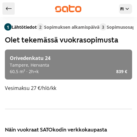
FI
Takaisin hakutuloksiin
1
Lähtötiedot
2
Sopimuksen alkamispäivä
3
Sopimusosapu
Olet tekemässä vuokrasopimusta
Orivedenkatu 24
Tampere, Hervanta
60,5 m² · 2h+k
839 €
Vesimaksu
27 €/hlö/kk
Näin vuokraat SATOkodin verkkokaupasta