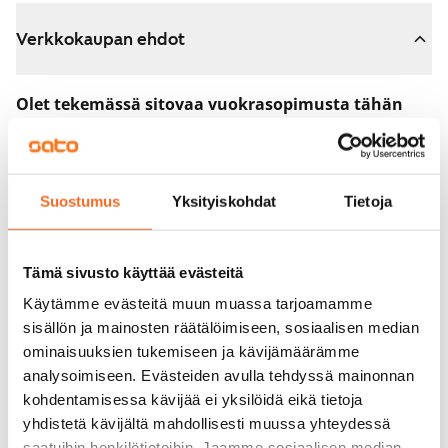
Verkkokaupan ehdot
Olet tekemässä sitovaa vuokrasopimusta tähän
asuntoon.
Sopimus astuu voimaan heti, kun maksat 300 euron
varausmaksun verkkokaupassa. Palautamme summan
Suostumus
Yksityiskohdat
Tietoja
sinulle kokonaisuudessaan vuokrasopimuksen
alkamispäivän jälkeen.
Tämä sivusto käyttää evästeitä
Voit peruuttaa sopimuksen vielä asuntonäytöllä, jos
Käytämme evästeitä muun muassa tarjoamamme
koti ei vastaa odotuksiasi. Tällöin palautamme
sisällön ja mainosten räätälöimiseen, sosiaalisen median
varausmaksun sinulle kokonaisuudessaan, yleensä
ominaisuuksien tukemiseen ja kävijämäärämme
analysoimiseen. Evästeiden avulla tehdyssä mainonnan
seuraavana arkipäivänä.
kohdentamisessa kävijää ei yksilöidä eikä tietoja
Vakuus 0 euroa.
yhdistetä kävijältä mahdollisesti muussa yhteydessä
saatuihin henkilötietoihin. Jaamme sosiaalisen median,