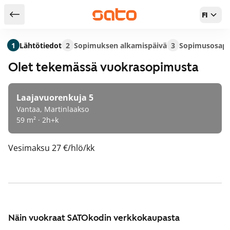
FI
Takaisin hakutuloksiin
1
Lähtötiedot
2
Sopimuksen alkamispäivä
3
Sopimusosapu
Olet tekemässä vuokrasopimusta
Laajavuorenkuja 5
Vantaa, Martinlaakso
59 m² · 2h+k
Vesimaksu
27 €/hlö/kk
Näin vuokraat SATOkodin verkkokaupasta