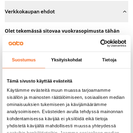
Verkkokaupan ehdot
Olet tekemässä sitovaa vuokrasopimusta tähän
asuntoon.
Sopimus astuu voimaan heti, kun maksat 300 euron
varausmaksun verkkokaupassa. Palautamme summan
Suostumus
Yksityiskohdat
Tietoja
sinulle kokonaisuudessaan vuokrasopimuksen
alkamispäivän jälkeen.
Tämä sivusto käyttää evästeitä
Voit peruuttaa sopimuksen vielä asuntonäytöllä, jos
Käytämme evästeitä muun muassa tarjoamamme
koti ei vastaa odotuksiasi. Tällöin palautamme
sisällön ja mainosten räätälöimiseen, sosiaalisen median
varausmaksun sinulle kokonaisuudessaan, yleensä
ominaisuuksien tukemiseen ja kävijämäärämme
analysoimiseen. Evästeiden avulla tehdyssä mainonnan
seuraavana arkipäivänä.
kohdentamisessa kävijää ei yksilöidä eikä tietoja
Vakuus 0 euroa.
yhdistetä kävijältä mahdollisesti muussa yhteydessä
saatuihin henkilötietoihin. Jaamme sosiaalisen median,