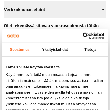
Verkkokaupan ehdot
Olet tekemässä sitovaa vuokrasopimusta tähän
asuntoon.
Sopimus astuu voimaan heti, kun maksat 300 euron
varausmaksun verkkokaupassa. Palautamme summan
Suostumus
Yksityiskohdat
Tietoja
sinulle kokonaisuudessaan vuokrasopimuksen
alkamispäivän jälkeen.
Tämä sivusto käyttää evästeitä
Voit peruuttaa sopimuksen vielä asuntonäytöllä, jos
Käytämme evästeitä muun muassa tarjoamamme
koti ei vastaa odotuksiasi. Tällöin palautamme
sisällön ja mainosten räätälöimiseen, sosiaalisen median
varausmaksun sinulle kokonaisuudessaan, yleensä
ominaisuuksien tukemiseen ja kävijämäärämme
analysoimiseen. Evästeiden avulla tehdyssä mainonnan
seuraavana arkipäivänä.
kohdentamisessa kävijää ei yksilöidä eikä tietoja
Vakuus 0 euroa.
yhdistetä kävijältä mahdollisesti muussa yhteydessä
saatuihin henkilötietoihin. Jaamme sosiaalisen median,