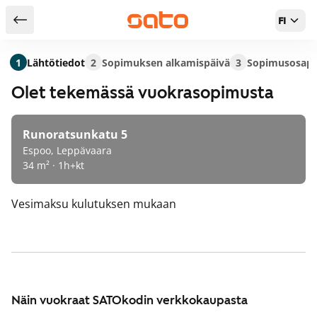
FI
Takaisin hakutuloksiin
1
Lähtötiedot
2
Sopimuksen alkamispäivä
3
Sopimusosapu
Olet tekemässä vuokrasopimusta
Runoratsunkatu 5
Espoo, Leppävaara
34 m² · 1h+kt
Vesimaksu
kulutuksen mukaan
Näin vuokraat SATOkodin verkkokaupasta