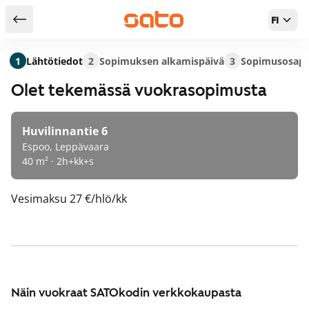
FI
Takaisin hakutuloksiin
1
Lähtötiedot
2
Sopimuksen alkamispäivä
3
Sopimusosapu
Olet tekemässä vuokrasopimusta
Huvilinnantie 6
Espoo, Leppävaara
40 m² · 2h+kk+s
Vesimaksu
27 €/hlö/kk
Näin vuokraat SATOkodin verkkokaupasta