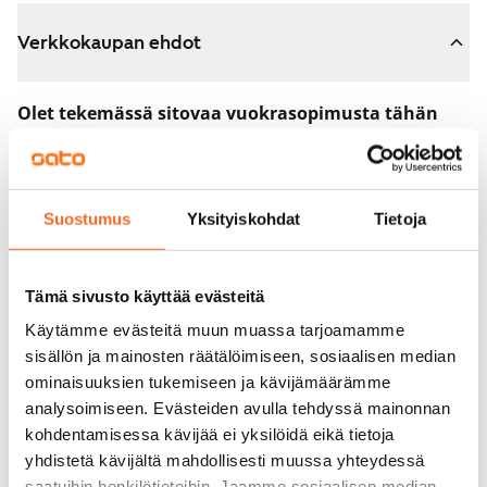
Verkkokaupan ehdot
Olet tekemässä sitovaa vuokrasopimusta tähän
asuntoon.
Sopimus astuu voimaan heti, kun maksat 300 euron
varausmaksun verkkokaupassa. Palautamme summan
Suostumus
Yksityiskohdat
Tietoja
sinulle kokonaisuudessaan vuokrasopimuksen
alkamispäivän jälkeen.
Tämä sivusto käyttää evästeitä
Voit peruuttaa sopimuksen vielä asuntonäytöllä, jos
Käytämme evästeitä muun muassa tarjoamamme
koti ei vastaa odotuksiasi. Tällöin palautamme
sisällön ja mainosten räätälöimiseen, sosiaalisen median
varausmaksun sinulle kokonaisuudessaan, yleensä
ominaisuuksien tukemiseen ja kävijämäärämme
analysoimiseen. Evästeiden avulla tehdyssä mainonnan
seuraavana arkipäivänä.
kohdentamisessa kävijää ei yksilöidä eikä tietoja
Vakuus 0 euroa.
yhdistetä kävijältä mahdollisesti muussa yhteydessä
saatuihin henkilötietoihin. Jaamme sosiaalisen median,