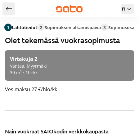
FI
Takaisin hakutuloksiin
1
Lähtötiedot
2
Sopimuksen alkamispäivä
3
Sopimusosapu
Olet tekemässä vuokrasopimusta
Virtakuja 2
Vantaa, Myyrmäki
30 m² · 1h+kk
Vesimaksu
27 €/hlö/kk
Näin vuokraat SATOkodin verkkokaupasta