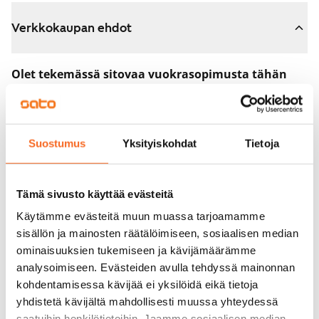
Verkkokaupan ehdot
Olet tekemässä sitovaa vuokrasopimusta tähän
asuntoon.
Sopimus astuu voimaan heti, kun maksat 300 euron
varausmaksun verkkokaupassa. Palautamme summan
Suostumus
Yksityiskohdat
Tietoja
sinulle kokonaisuudessaan vuokrasopimuksen
alkamispäivän jälkeen.
Tämä sivusto käyttää evästeitä
Voit peruuttaa sopimuksen vielä asuntonäytöllä, jos
Käytämme evästeitä muun muassa tarjoamamme
koti ei vastaa odotuksiasi. Tällöin palautamme
sisällön ja mainosten räätälöimiseen, sosiaalisen median
varausmaksun sinulle kokonaisuudessaan, yleensä
ominaisuuksien tukemiseen ja kävijämäärämme
analysoimiseen. Evästeiden avulla tehdyssä mainonnan
seuraavana arkipäivänä.
kohdentamisessa kävijää ei yksilöidä eikä tietoja
Vakuus 0 euroa.
yhdistetä kävijältä mahdollisesti muussa yhteydessä
saatuihin henkilötietoihin. Jaamme sosiaalisen median,