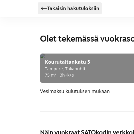
Takaisin hakutuloksiin
Olet tekemässä vuokras
Kourutaltankatu 5
Tampere, Takahuhti
75 m² · 3h+k+s
Vesimaksu
kulutuksen mukaan
Näin vuokraat SATOkodin verkko