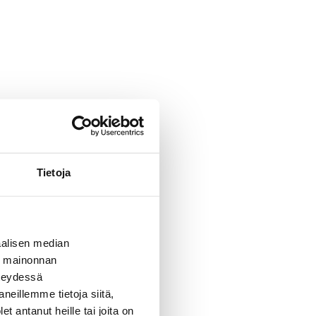
Tietoja
alisen median
ä mainonnan
hteydessä
neillemme tietoja siitä,
 antanut heille tai joita on