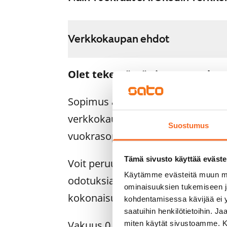
Verkkokaupan ehdot
Olet tekemässä sitovaa vuokra
Sopimus astuu voimaan heti, ku
verkkokaupassa. Palautamme su
Suostumus
vuokrasopimuksen alkamispäivän 
Tämä sivusto käyttää eväste
Voit peruuttaa sopimuksen vielä as
Käytämme evästeitä muun mu
odotuksiasi. Tällöin palautamme 
ominaisuuksien tukemiseen 
kokonaisuudessaan, yleensä seur
kohdentamisessa kävijää ei y
saatuihin henkilötietoihin. J
Vakuus 0 euroa.
miten käytät sivustoamme. Kump