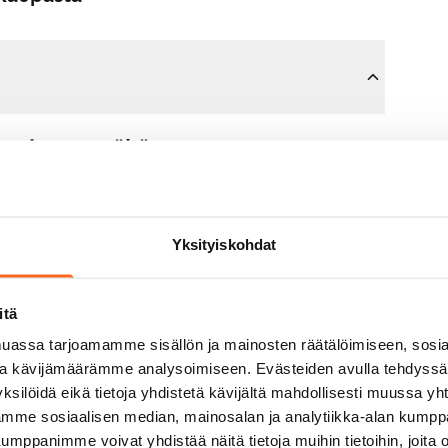
sopimusta tähän asuntoon.
n maksat 300 euron varausmaksun
mman sinulle kokonaisuudessaan
Yksityiskohdat
jälkeen.
itä
untonäytöllä, jos koti ei vastaa
assa tarjoamamme sisällön ja mainosten räätälöimiseen, sosia
varausmaksun sinulle
ja kävijämäärämme analysoimiseen. Evästeiden avulla tehdyss
aavana arkipäivänä.
ksilöidä eikä tietoja yhdistetä kävijältä mahdollisesti muussa y
aamme sosiaalisen median, mainosalan ja analytiikka-alan kumppa
panimme voivat yhdistää näitä tietoja muihin tietoihin, joita olet