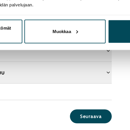
idän palvelujaan.
ttömät
aupasta?
Muokkaa
uu
Seuraava