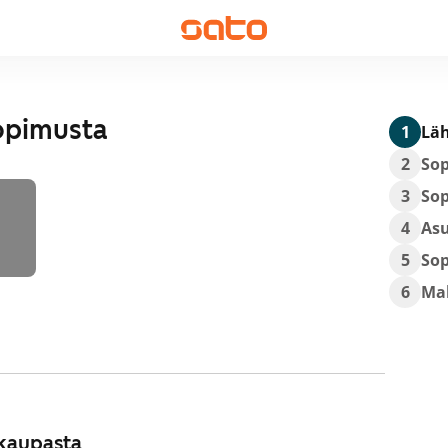
opimusta
1
Läh
2
So
3
So
4
As
5
So
6
Ma
kaupasta