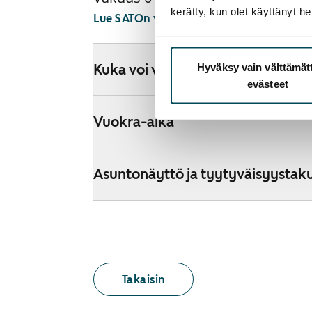
kerätty, kun olet käyttänyt he
Lue SATOn verkkokaupan ehdot
Hyväksy vain välttämä
Kuka voi vuokrata kodin verkkok
evästeet
Vuokra-aika
Asuntonäyttö ja tyytyväisyystak
Takaisin