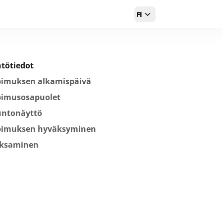
FI
tötiedot
pimuksen alkamispäivä
pimusosapuolet
untonäyttö
pimuksen hyväksyminen
ksaminen