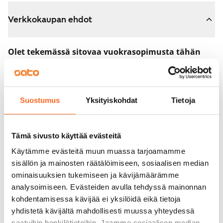
Verkkokaupan ehdot
Olet tekemässä sitovaa vuokrasopimusta tähän
asuntoon.
Sopimus astuu voimaan heti, kun maksat 300 euron
varausmaksun verkkokaupassa. Palautamme summan
Suostumus
Yksityiskohdat
Tietoja
sinulle kokonaisuudessaan vuokrasopimuksen
alkamispäivän jälkeen.
Tämä sivusto käyttää evästeitä
Voit peruuttaa sopimuksen vielä asuntonäytöllä, jos
Käytämme evästeitä muun muassa tarjoamamme
koti ei vastaa odotuksiasi. Tällöin palautamme
sisällön ja mainosten räätälöimiseen, sosiaalisen median
varausmaksun sinulle kokonaisuudessaan, yleensä
ominaisuuksien tukemiseen ja kävijämäärämme
analysoimiseen. Evästeiden avulla tehdyssä mainonnan
seuraavana arkipäivänä.
kohdentamisessa kävijää ei yksilöidä eikä tietoja
Vakuus 0 euroa.
yhdistetä kävijältä mahdollisesti muussa yhteydessä
saatuihin henkilötietoihin. Jaamme sosiaalisen median,