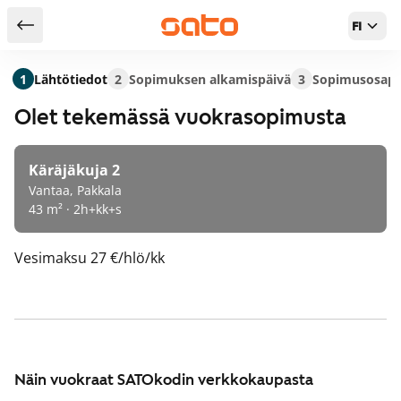
FI
Takaisin hakutuloksiin
1
Lähtötiedot
2
Sopimuksen alkamispäivä
3
Sopimusosapu
Olet tekemässä vuokrasopimusta
Käräjäkuja 2
Vantaa, Pakkala
43 m² · 2h+kk+s
Vesimaksu
27 €/hlö/kk
Näin vuokraat SATOkodin verkkokaupasta