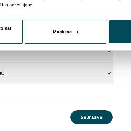
idän palvelujaan.
ttömät
aupasta?
Muokkaa
uu
Seuraava