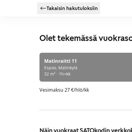
Takaisin hakutuloksiin
Olet tekemässä vuokras
Matinraitti 11
Espoo, Matinkylä
32 m² · 1h+kk
Vesimaksu
27 €/hlö/kk
Näin vuokraat SATOkodin verkko