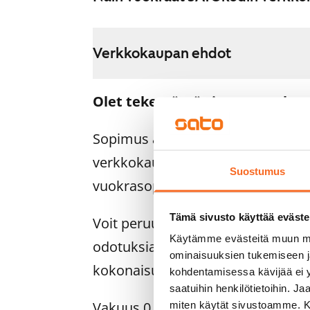
Verkkokaupan ehdot
Olet tekemässä sitovaa vuokra
Sopimus astuu voimaan heti, ku
verkkokaupassa. Palautamme su
Suostumus
vuokrasopimuksen alkamispäivän 
Tämä sivusto käyttää eväste
Voit peruuttaa sopimuksen vielä as
Käytämme evästeitä muun mu
odotuksiasi. Tällöin palautamme 
ominaisuuksien tukemiseen 
kokonaisuudessaan, yleensä seur
kohdentamisessa kävijää ei y
saatuihin henkilötietoihin. J
Vakuus 0 euroa.
miten käytät sivustoamme. Kump