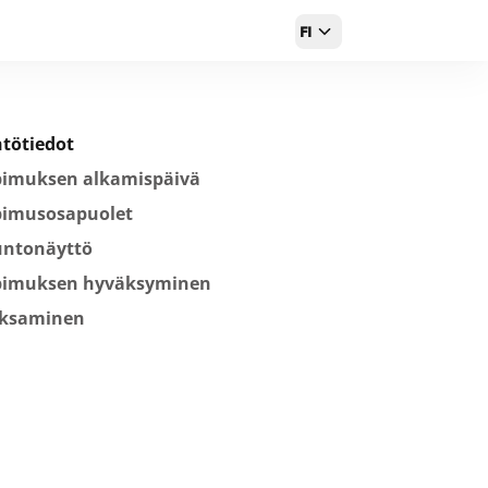
FI
tötiedot
pimuksen alkamispäivä
pimusosapuolet
untonäyttö
pimuksen hyväksyminen
ksaminen