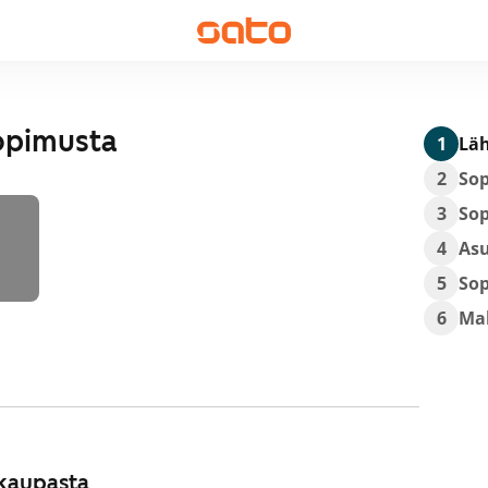
opimusta
1
Läh
2
So
3
So
4
As
5
So
6
Ma
kaupasta