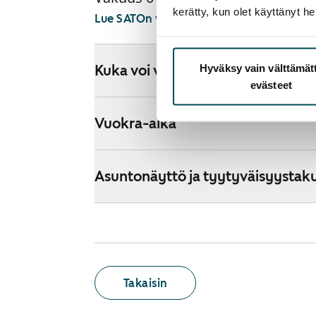
kerätty, kun olet käyttänyt he
Lue SATOn verkkokaupan ehdot
Hyväksy vain välttämä
Kuka voi vuokrata kodin verkkok
evästeet
Vuokra-aika
Asuntonäyttö ja tyytyväisyystak
Takaisin