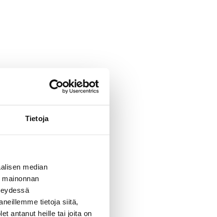
Tietoja
alisen median
ä mainonnan
hteydessä
neillemme tietoja siitä,
 antanut heille tai joita on