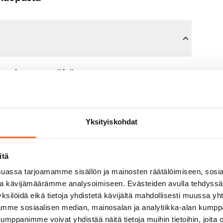
sopimusta tähän asuntoon.
n maksat 300 euron varausmaksun
mman sinulle kokonaisuudessaan
Yksityiskohdat
jälkeen.
itä
untonäytöllä, jos koti ei vastaa
assa tarjoamamme sisällön ja mainosten räätälöimiseen, sosia
varausmaksun sinulle
ja kävijämäärämme analysoimiseen. Evästeiden avulla tehdyss
aavana arkipäivänä.
ksilöidä eikä tietoja yhdistetä kävijältä mahdollisesti muussa y
aamme sosiaalisen median, mainosalan ja analytiikka-alan kumppa
panimme voivat yhdistää näitä tietoja muihin tietoihin, joita olet