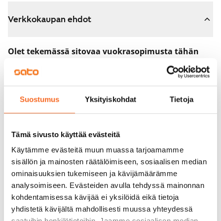
Verkkokaupan ehdot
Olet tekemässä sitovaa vuokrasopimusta tähän
asuntoon.
Sopimus astuu voimaan heti, kun maksat 300 euron
varausmaksun verkkokaupassa. Palautamme summan
Suostumus
Yksityiskohdat
Tietoja
sinulle kokonaisuudessaan vuokrasopimuksen
alkamispäivän jälkeen.
Tämä sivusto käyttää evästeitä
Voit peruuttaa sopimuksen vielä asuntonäytöllä, jos
Käytämme evästeitä muun muassa tarjoamamme
koti ei vastaa odotuksiasi. Tällöin palautamme
sisällön ja mainosten räätälöimiseen, sosiaalisen median
varausmaksun sinulle kokonaisuudessaan, yleensä
ominaisuuksien tukemiseen ja kävijämäärämme
analysoimiseen. Evästeiden avulla tehdyssä mainonnan
seuraavana arkipäivänä.
kohdentamisessa kävijää ei yksilöidä eikä tietoja
Vakuus 0 euroa.
yhdistetä kävijältä mahdollisesti muussa yhteydessä
saatuihin henkilötietoihin. Jaamme sosiaalisen median,