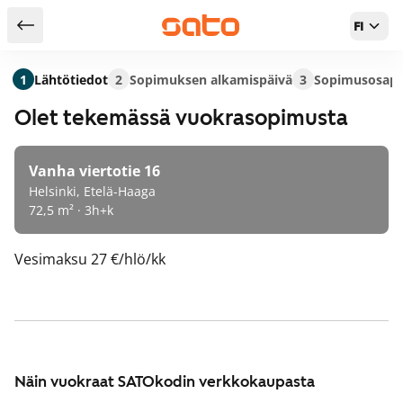
FI
Takaisin hakutuloksiin
1
Lähtötiedot
2
Sopimuksen alkamispäivä
3
Sopimusosapu
Olet tekemässä vuokrasopimusta
Vanha viertotie 16
Helsinki, Etelä-Haaga
72,5 m² · 3h+k
Vesimaksu
27 €/hlö/kk
Näin vuokraat SATOkodin verkkokaupasta