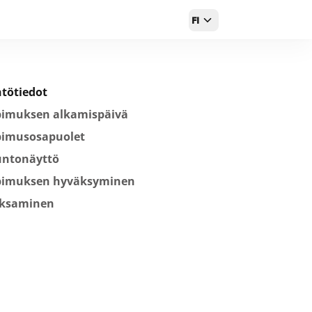
FI
tötiedot
pimuksen alkamispäivä
pimusosapuolet
untonäyttö
pimuksen hyväksyminen
ksaminen