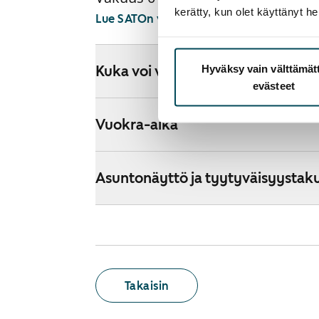
kerätty, kun olet käyttänyt he
Lue SATOn verkkokaupan ehdot
Hyväksy vain välttämä
Kuka voi vuokrata kodin verkkok
evästeet
Vuokra-aika
Asuntonäyttö ja tyytyväisyystak
Takaisin