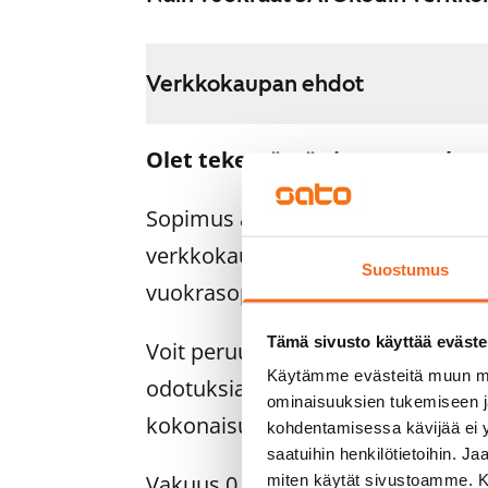
Verkkokaupan ehdot
Olet tekemässä sitovaa vuokra
Sopimus astuu voimaan heti, ku
verkkokaupassa. Palautamme su
Suostumus
vuokrasopimuksen alkamispäivän 
Tämä sivusto käyttää eväste
Voit peruuttaa sopimuksen vielä as
Käytämme evästeitä muun mu
odotuksiasi. Tällöin palautamme 
ominaisuuksien tukemiseen 
kokonaisuudessaan, yleensä seur
kohdentamisessa kävijää ei y
saatuihin henkilötietoihin. J
Vakuus 0 euroa.
miten käytät sivustoamme. Kump