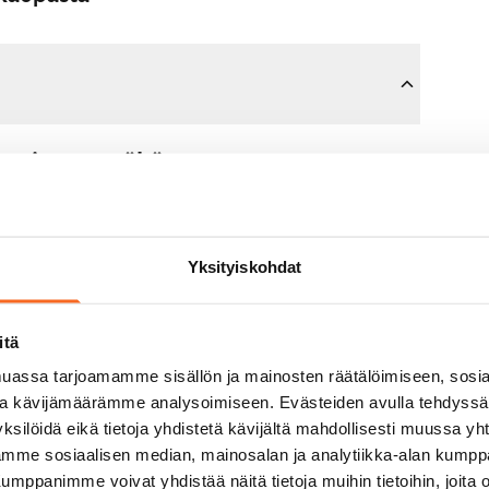
sopimusta tähän asuntoon.
n maksat 300 euron varausmaksun
mman sinulle kokonaisuudessaan
Yksityiskohdat
jälkeen.
itä
untonäytöllä, jos koti ei vastaa
assa tarjoamamme sisällön ja mainosten räätälöimiseen, sosia
varausmaksun sinulle
ja kävijämäärämme analysoimiseen. Evästeiden avulla tehdyss
aavana arkipäivänä.
ksilöidä eikä tietoja yhdistetä kävijältä mahdollisesti muussa y
aamme sosiaalisen median, mainosalan ja analytiikka-alan kumppa
panimme voivat yhdistää näitä tietoja muihin tietoihin, joita olet