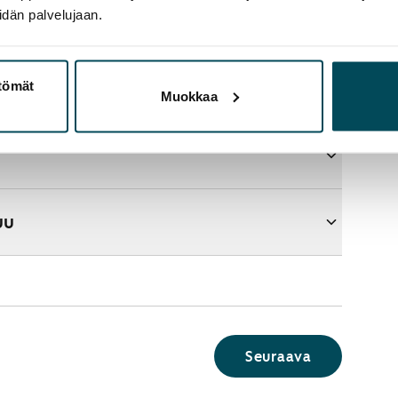
idän palvelujaan.
ttömät
aupasta?
Muokkaa
uu
Seuraava