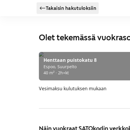
Takaisin hakutuloksiin
Olet tekemässä vuokras
Henttaan puistokatu 8
Espoo, Suurpelto
40 m² · 2h+kt
Vesimaksu
kulutuksen mukaan
Näin vuokraat SATOkodin verkko