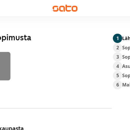
opimusta
1
Läh
2
So
3
So
4
As
5
So
6
Ma
kaupasta