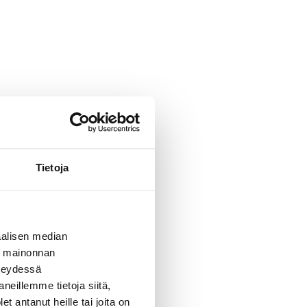
Tietoja
alisen median
ä mainonnan
hteydessä
neillemme tietoja siitä,
 antanut heille tai joita on