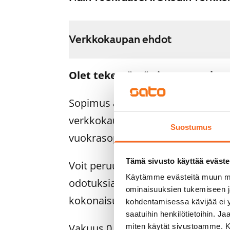
Verkkokaupan ehdot
Olet tekemässä sitovaa vuokra
Sopimus astuu voimaan heti, ku
verkkokaupassa. Palautamme su
Suostumus
vuokrasopimuksen alkamispäivän 
Tämä sivusto käyttää eväste
Voit peruuttaa sopimuksen vielä as
Käytämme evästeitä muun mu
odotuksiasi. Tällöin palautamme 
ominaisuuksien tukemiseen 
kokonaisuudessaan, yleensä seur
kohdentamisessa kävijää ei y
saatuihin henkilötietoihin. J
Vakuus 0 euroa.
miten käytät sivustoamme. Kump