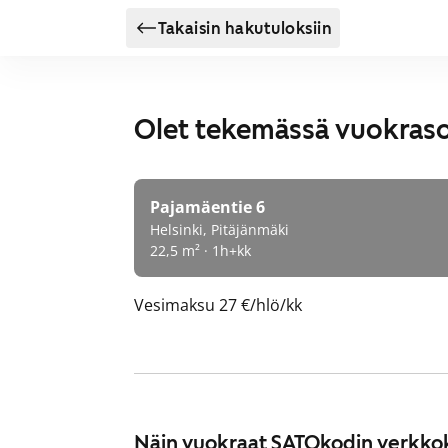
Takaisin hakutuloksiin
Olet tekemässä vuokras
Pajamäentie 6
Helsinki, Pitäjänmäki
22,5 m² · 1h+kk
Vesimaksu
27 €/hlö/kk
Näin vuokraat SATOkodin verkko