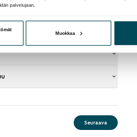
idän palvelujaan.
ttömät
aupasta?
Muokkaa
uu
Seuraava