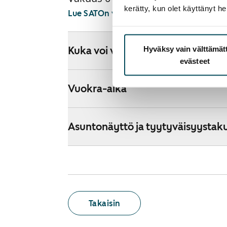
kerätty, kun olet käyttänyt he
Lue SATOn verkkokaupan ehdot
Hyväksy vain välttämä
Kuka voi vuokrata kodin verkkok
evästeet
Vuokra-aika
Asuntonäyttö ja tyytyväisyystak
Takaisin