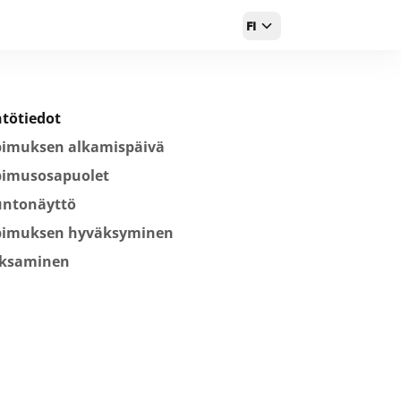
FI
tötiedot
pimuksen alkamispäivä
pimusosapuolet
untonäyttö
pimuksen hyväksyminen
ksaminen