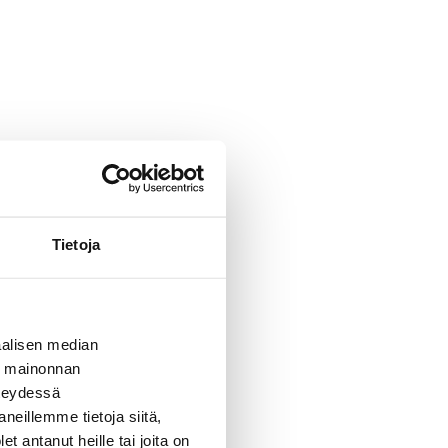
Tietoja
alisen median
ä mainonnan
hteydessä
neillemme tietoja siitä,
 antanut heille tai joita on