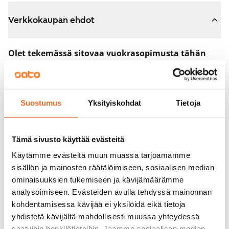
Verkkokaupan ehdot
Olet tekemässä sitovaa vuokrasopimusta tähän
asuntoon.
Sopimus astuu voimaan heti, kun maksat 300 euron
varausmaksun verkkokaupassa. Palautamme summan
Suostumus
Yksityiskohdat
Tietoja
sinulle kokonaisuudessaan vuokrasopimuksen
alkamispäivän jälkeen.
Tämä sivusto käyttää evästeitä
Voit peruuttaa sopimuksen vielä asuntonäytöllä, jos
Käytämme evästeitä muun muassa tarjoamamme
koti ei vastaa odotuksiasi. Tällöin palautamme
sisällön ja mainosten räätälöimiseen, sosiaalisen median
varausmaksun sinulle kokonaisuudessaan, yleensä
ominaisuuksien tukemiseen ja kävijämäärämme
analysoimiseen. Evästeiden avulla tehdyssä mainonnan
seuraavana arkipäivänä.
kohdentamisessa kävijää ei yksilöidä eikä tietoja
Vakuus 0 euroa.
yhdistetä kävijältä mahdollisesti muussa yhteydessä
saatuihin henkilötietoihin. Jaamme sosiaalisen median,