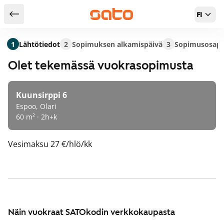
FI
Takaisin hakutuloksiin
1
Lähtötiedot
2
Sopimuksen alkamispäivä
3
Sopimusosapu
Olet tekemässä vuokrasopimusta
Kuunsirppi 6
Espoo, Olari
60 m² · 2h+k
Vesimaksu
27 €/hlö/kk
Näin vuokraat SATOkodin verkkokaupasta