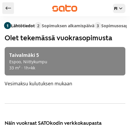
FI
Takaisin hakutuloksiin
1
Lähtötiedot
2
Sopimuksen alkamispäivä
3
Sopimusosapu
Olet tekemässä vuokrasopimusta
Taivalmäki 5
Espoo, Niittykumpu
33 m² · 1h+kk
Vesimaksu
kulutuksen mukaan
Näin vuokraat SATOkodin verkkokaupasta