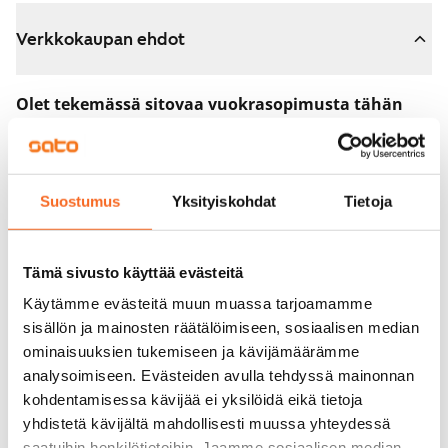
Verkkokaupan ehdot
Olet tekemässä sitovaa vuokrasopimusta tähän
asuntoon.
Sopimus astuu voimaan heti, kun maksat 300 euron
varausmaksun verkkokaupassa. Palautamme summan
Suostumus
Yksityiskohdat
Tietoja
sinulle kokonaisuudessaan vuokrasopimuksen
alkamispäivän jälkeen.
Tämä sivusto käyttää evästeitä
Voit peruuttaa sopimuksen vielä asuntonäytöllä, jos
Käytämme evästeitä muun muassa tarjoamamme
koti ei vastaa odotuksiasi. Tällöin palautamme
sisällön ja mainosten räätälöimiseen, sosiaalisen median
varausmaksun sinulle kokonaisuudessaan, yleensä
ominaisuuksien tukemiseen ja kävijämäärämme
analysoimiseen. Evästeiden avulla tehdyssä mainonnan
seuraavana arkipäivänä.
kohdentamisessa kävijää ei yksilöidä eikä tietoja
Vakuus 0 euroa.
yhdistetä kävijältä mahdollisesti muussa yhteydessä
saatuihin henkilötietoihin. Jaamme sosiaalisen median,