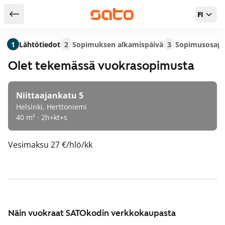
FI
Takaisin hakutuloksiin
1
Lähtötiedot
2
Sopimuksen alkamispäivä
3
Sopimusosapu
Olet tekemässä vuokrasopimusta
Niittaajankatu 5
Helsinki, Herttoniemi
40 m² · 2h+kt+s
Vesimaksu
27 €/hlö/kk
Näin vuokraat SATOkodin verkkokaupasta