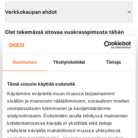
Verkkokaupan ehdot
Olet tekemässä sitovaa vuokrasopimusta tähän
asuntoon.
Sopimus astuu voimaan heti, kun maksat 300 euron
varausmaksun verkkokaupassa. Palautamme summan
Suostumus
Yksityiskohdat
Tietoja
sinulle kokonaisuudessaan vuokrasopimuksen
alkamispäivän jälkeen.
Tämä sivusto käyttää evästeitä
Voit peruuttaa sopimuksen vielä asuntonäytöllä, jos
Käytämme evästeitä muun muassa tarjoamamme
koti ei vastaa odotuksiasi. Tällöin palautamme
sisällön ja mainosten räätälöimiseen, sosiaalisen median
varausmaksun sinulle kokonaisuudessaan, yleensä
ominaisuuksien tukemiseen ja kävijämäärämme
analysoimiseen. Evästeiden avulla tehdyssä mainonnan
seuraavana arkipäivänä.
kohdentamisessa kävijää ei yksilöidä eikä tietoja
Vakuus 0 euroa.
yhdistetä kävijältä mahdollisesti muussa yhteydessä
saatuihin henkilötietoihin. Jaamme sosiaalisen median,