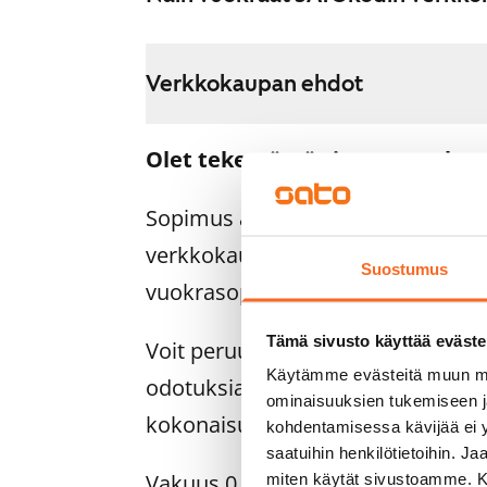
Verkkokaupan ehdot
Olet tekemässä sitovaa vuokra
Sopimus astuu voimaan heti, ku
verkkokaupassa. Palautamme su
Suostumus
vuokrasopimuksen alkamispäivän 
Tämä sivusto käyttää eväste
Voit peruuttaa sopimuksen vielä as
Käytämme evästeitä muun mu
odotuksiasi. Tällöin palautamme 
ominaisuuksien tukemiseen 
kokonaisuudessaan, yleensä seur
kohdentamisessa kävijää ei y
saatuihin henkilötietoihin. J
Vakuus 0 euroa.
miten käytät sivustoamme. Kump