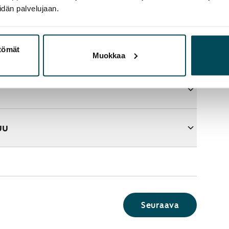
idän palvelujaan.
ttömät
aupasta?
Muokkaa
uu
Seuraava