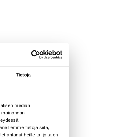
Tietoja
alisen median
ä mainonnan
hteydessä
neillemme tietoja siitä,
 antanut heille tai joita on