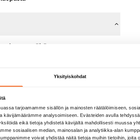
sopimusta tähän asuntoon.
n maksat 300 euron varausmaksun
mman sinulle kokonaisuudessaan
Yksityiskohdat
jälkeen.
itä
untonäytöllä, jos koti ei vastaa
assa tarjoamamme sisällön ja mainosten räätälöimiseen, sosia
varausmaksun sinulle
ja kävijämäärämme analysoimiseen. Evästeiden avulla tehdyss
aavana arkipäivänä.
ksilöidä eikä tietoja yhdistetä kävijältä mahdollisesti muussa y
aamme sosiaalisen median, mainosalan ja analytiikka-alan kumppa
panimme voivat yhdistää näitä tietoja muihin tietoihin, joita olet