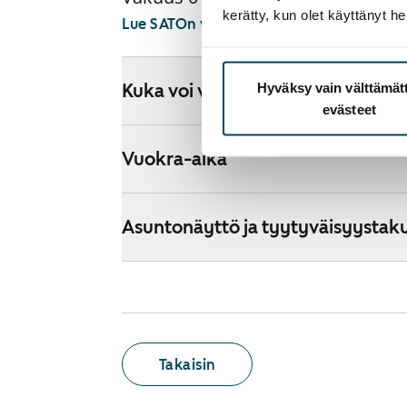
kerätty, kun olet käyttänyt he
Lue SATOn verkkokaupan ehdot
Hyväksy vain välttämä
Kuka voi vuokrata kodin verkkok
evästeet
Vuokra-aika
Asuntonäyttö ja tyytyväisyystak
Takaisin