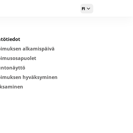
FI
tötiedot
pimuksen alkamispäivä
pimusosapuolet
untonäyttö
pimuksen hyväksyminen
ksaminen