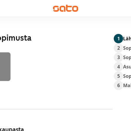
opimusta
1
Läh
2
So
3
So
4
As
5
So
6
Ma
kaupasta