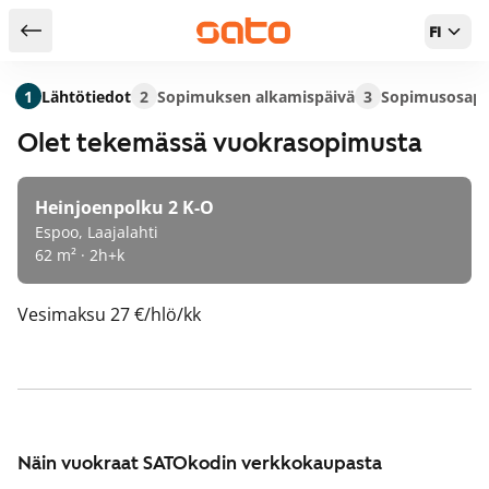
FI
Takaisin hakutuloksiin
1
Lähtötiedot
2
Sopimuksen alkamispäivä
3
Sopimusosapu
Olet tekemässä vuokrasopimusta
Heinjoenpolku 2 K-O
Espoo, Laajalahti
62 m² · 2h+k
Vesimaksu
27 €/hlö/kk
Näin vuokraat SATOkodin verkkokaupasta