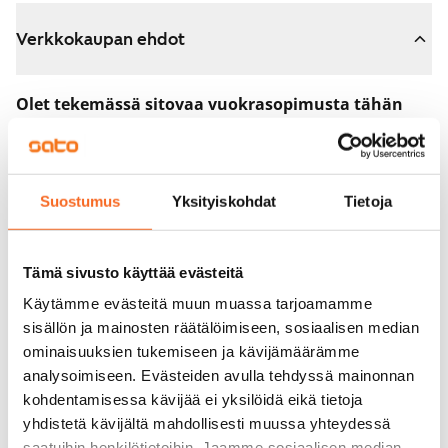
Verkkokaupan ehdot
Olet tekemässä sitovaa vuokrasopimusta tähän
asuntoon.
Sopimus astuu voimaan heti, kun maksat 300 euron
varausmaksun verkkokaupassa. Palautamme summan
Suostumus
Yksityiskohdat
Tietoja
sinulle kokonaisuudessaan vuokrasopimuksen
alkamispäivän jälkeen.
Tämä sivusto käyttää evästeitä
Voit peruuttaa sopimuksen vielä asuntonäytöllä, jos
Käytämme evästeitä muun muassa tarjoamamme
koti ei vastaa odotuksiasi. Tällöin palautamme
sisällön ja mainosten räätälöimiseen, sosiaalisen median
varausmaksun sinulle kokonaisuudessaan, yleensä
ominaisuuksien tukemiseen ja kävijämäärämme
analysoimiseen. Evästeiden avulla tehdyssä mainonnan
seuraavana arkipäivänä.
kohdentamisessa kävijää ei yksilöidä eikä tietoja
Vakuus 0 euroa.
yhdistetä kävijältä mahdollisesti muussa yhteydessä
saatuihin henkilötietoihin. Jaamme sosiaalisen median,