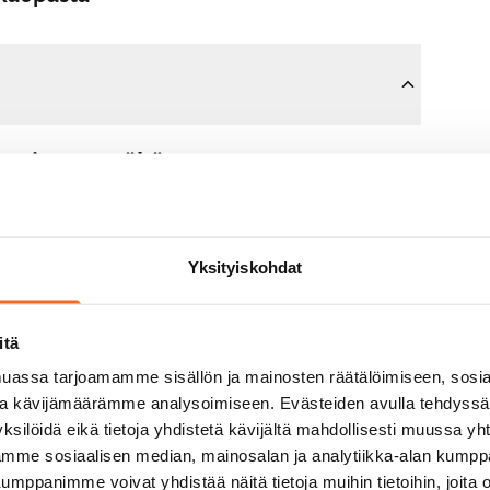
sopimusta tähän asuntoon.
n maksat 300 euron varausmaksun
mman sinulle kokonaisuudessaan
Yksityiskohdat
jälkeen.
itä
untonäytöllä, jos koti ei vastaa
assa tarjoamamme sisällön ja mainosten räätälöimiseen, sosia
varausmaksun sinulle
ja kävijämäärämme analysoimiseen. Evästeiden avulla tehdyss
aavana arkipäivänä.
ksilöidä eikä tietoja yhdistetä kävijältä mahdollisesti muussa y
aamme sosiaalisen median, mainosalan ja analytiikka-alan kumppa
panimme voivat yhdistää näitä tietoja muihin tietoihin, joita olet