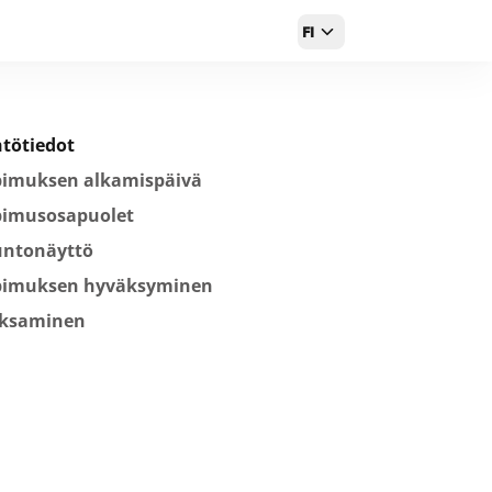
FI
tötiedot
pimuksen alkamispäivä
pimusosapuolet
untonäyttö
pimuksen hyväksyminen
ksaminen