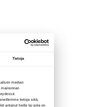
Tietoja
alisen median
ä mainonnan
hteydessä
neillemme tietoja siitä,
 antanut heille tai joita on