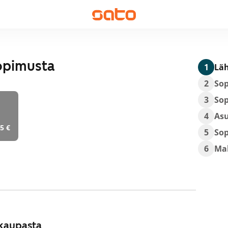
opimusta
1
Läh
2
So
3
So
4
As
5 €
5
So
6
Ma
kaupasta