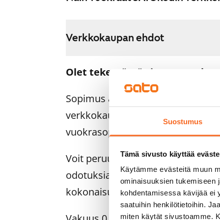
Verkkokaupan ehdot
Olet tekemässä sitovaa vuokra
Sopimus astuu voimaan heti, ku
verkkokaupassa. Palautamme su
Suostumus
vuokrasopimuksen alkamispäivän 
Tämä sivusto käyttää eväste
Voit peruuttaa sopimuksen vielä as
Käytämme evästeitä muun mu
odotuksiasi. Tällöin palautamme 
ominaisuuksien tukemiseen 
kokonaisuudessaan, yleensä seur
kohdentamisessa kävijää ei y
saatuihin henkilötietoihin. J
Vakuus 0 euroa.
miten käytät sivustoamme. Kump