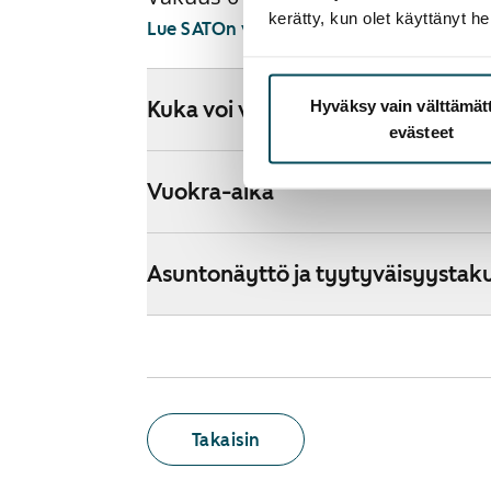
kerätty, kun olet käyttänyt he
Lue SATOn verkkokaupan ehdot
Hyväksy vain välttämä
Kuka voi vuokrata kodin verkkok
evästeet
Vuokra-aika
Asuntonäyttö ja tyytyväisyystak
Takaisin