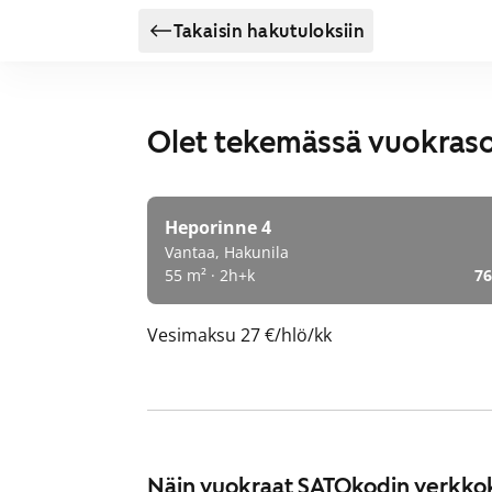
Takaisin hakutuloksiin
Olet tekemässä vuokras
Heporinne 4
Vantaa, Hakunila
55 m² · 2h+k
76
Vesimaksu
27 €/hlö/kk
Näin vuokraat SATOkodin verkko