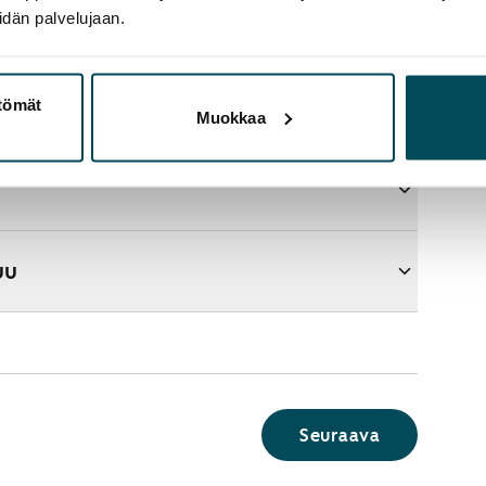
idän palvelujaan.
ttömät
aupasta?
Muokkaa
uu
Seuraava