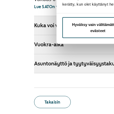
kerätty, kun olet käyttänyt he
Lue SATOn verkkokaupan ehdot
Hyväksy vain välttämä
Kuka voi vuokrata kodin verkkok
evästeet
Vuokra-aika
Asuntonäyttö ja tyytyväisyystak
Takaisin