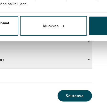
idän palvelujaan.
ttömät
aupasta?
Muokkaa
uu
Seuraava