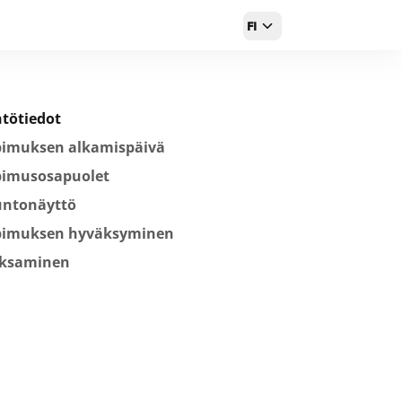
FI
tötiedot
pimuksen alkamispäivä
pimusosapuolet
untonäyttö
pimuksen hyväksyminen
ksaminen