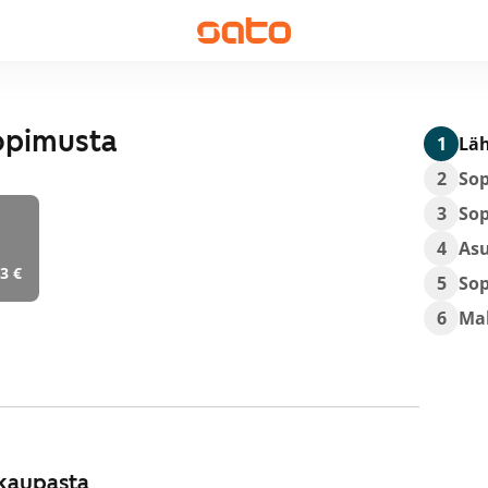
opimusta
1
Läh
2
So
3
So
4
As
3 €
5
So
6
Ma
kaupasta