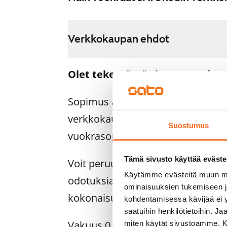
Verkkokaupan ehdot
Olet tekemässä sitovaa vuokra
Sopimus astuu voimaan heti, ku
verkkokaupassa. Palautamme su
Suostumus
vuokrasopimuksen alkamispäivän 
Tämä sivusto käyttää eväste
Voit peruuttaa sopimuksen vielä as
Käytämme evästeitä muun mu
odotuksiasi. Tällöin palautamme 
ominaisuuksien tukemiseen 
kokonaisuudessaan, yleensä seur
kohdentamisessa kävijää ei y
saatuihin henkilötietoihin. J
Vakuus 0 euroa.
miten käytät sivustoamme. Kump