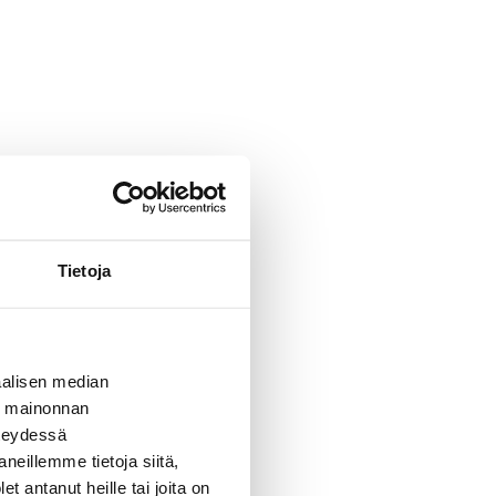
Tietoja
alisen median
ä mainonnan
hteydessä
neillemme tietoja siitä,
 antanut heille tai joita on