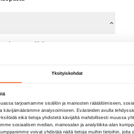
sopimusta tähän asuntoon.
n maksat 300 euron varausmaksun
mman sinulle kokonaisuudessaan
Yksityiskohdat
jälkeen.
itä
untonäytöllä, jos koti ei vastaa
assa tarjoamamme sisällön ja mainosten räätälöimiseen, sosia
varausmaksun sinulle
ja kävijämäärämme analysoimiseen. Evästeiden avulla tehdyss
aavana arkipäivänä.
ksilöidä eikä tietoja yhdistetä kävijältä mahdollisesti muussa y
aamme sosiaalisen median, mainosalan ja analytiikka-alan kumppa
panimme voivat yhdistää näitä tietoja muihin tietoihin, joita olet