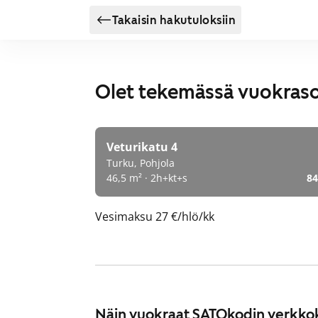
Takaisin hakutuloksiin
Olet tekemässä vuokras
Veturikatu 4
Turku, Pohjola
46,5 m² · 2h+kt+s
84
Vesimaksu
27 €/hlö/kk
Näin vuokraat SATOkodin verkko