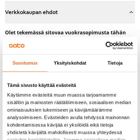
Verkkokaupan ehdot
Olet tekemässä sitovaa vuokrasopimusta tähän
asuntoon.
Sopimus astuu voimaan heti, kun maksat 300 euron
varausmaksun verkkokaupassa. Palautamme summan
Suostumus
Yksityiskohdat
Tietoja
sinulle kokonaisuudessaan vuokrasopimuksen
alkamispäivän jälkeen.
Tämä sivusto käyttää evästeitä
Voit peruuttaa sopimuksen vielä asuntonäytöllä, jos
Käytämme evästeitä muun muassa tarjoamamme
koti ei vastaa odotuksiasi. Tällöin palautamme
sisällön ja mainosten räätälöimiseen, sosiaalisen median
varausmaksun sinulle kokonaisuudessaan, yleensä
ominaisuuksien tukemiseen ja kävijämäärämme
analysoimiseen. Evästeiden avulla tehdyssä mainonnan
seuraavana arkipäivänä.
kohdentamisessa kävijää ei yksilöidä eikä tietoja
Vakuus 0 euroa.
yhdistetä kävijältä mahdollisesti muussa yhteydessä
saatuihin henkilötietoihin. Jaamme sosiaalisen median,