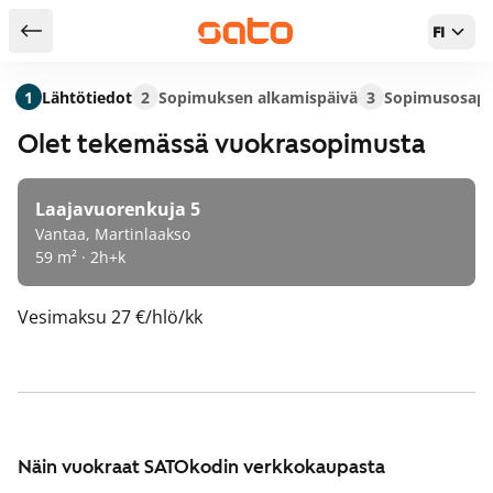
FI
Takaisin hakutuloksiin
1
Lähtötiedot
2
Sopimuksen alkamispäivä
3
Sopimusosapu
Olet tekemässä vuokrasopimusta
Laajavuorenkuja 5
Vantaa, Martinlaakso
59 m² · 2h+k
Vesimaksu
27 €/hlö/kk
Näin vuokraat SATOkodin verkkokaupasta