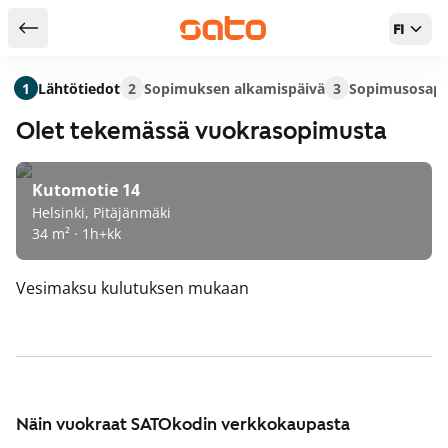
FI
Takaisin hakutuloksiin
1
Lähtötiedot
2
Sopimuksen alkamispäivä
3
Sopimusosapu
Olet tekemässä vuokrasopimusta
Kutomotie 14
Helsinki, Pitäjänmäki
34 m² · 1h+kk
Vesimaksu
kulutuksen mukaan
Näin vuokraat SATOkodin verkkokaupasta