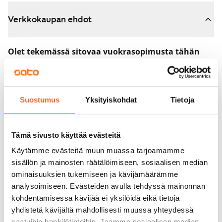
Verkkokaupan ehdot
Olet tekemässä sitovaa vuokrasopimusta tähän
asuntoon.
Sopimus astuu voimaan heti, kun maksat 300 euron
varausmaksun verkkokaupassa. Palautamme summan
Suostumus
Yksityiskohdat
Tietoja
sinulle kokonaisuudessaan vuokrasopimuksen
alkamispäivän jälkeen.
Tämä sivusto käyttää evästeitä
Voit peruuttaa sopimuksen vielä asuntonäytöllä, jos
Käytämme evästeitä muun muassa tarjoamamme
koti ei vastaa odotuksiasi. Tällöin palautamme
sisällön ja mainosten räätälöimiseen, sosiaalisen median
varausmaksun sinulle kokonaisuudessaan, yleensä
ominaisuuksien tukemiseen ja kävijämäärämme
analysoimiseen. Evästeiden avulla tehdyssä mainonnan
seuraavana arkipäivänä.
kohdentamisessa kävijää ei yksilöidä eikä tietoja
Vakuus 0 euroa.
yhdistetä kävijältä mahdollisesti muussa yhteydessä
saatuihin henkilötietoihin. Jaamme sosiaalisen median,