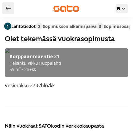
FI
Takaisin hakutuloksiin
1
Lähtötiedot
2
Sopimuksen alkamispäivä
3
Sopimusosapu
Olet tekemässä vuokrasopimusta
Korppaanmäentie 21
Helsinki, Pikku Huopalahti
55 m² · 2h+kk
Vesimaksu
27 €/hlö/kk
Näin vuokraat SATOkodin verkkokaupasta