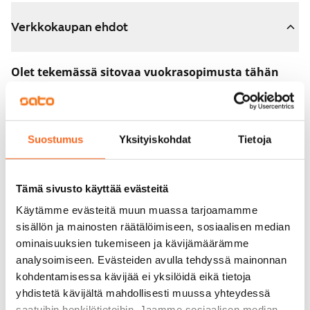
Verkkokaupan ehdot
Olet tekemässä sitovaa vuokrasopimusta tähän
asuntoon.
Sopimus astuu voimaan heti, kun maksat 300 euron
varausmaksun verkkokaupassa. Palautamme summan
Suostumus
Yksityiskohdat
Tietoja
sinulle kokonaisuudessaan vuokrasopimuksen
alkamispäivän jälkeen.
Tämä sivusto käyttää evästeitä
Voit peruuttaa sopimuksen vielä asuntonäytöllä, jos
Käytämme evästeitä muun muassa tarjoamamme
koti ei vastaa odotuksiasi. Tällöin palautamme
sisällön ja mainosten räätälöimiseen, sosiaalisen median
varausmaksun sinulle kokonaisuudessaan, yleensä
ominaisuuksien tukemiseen ja kävijämäärämme
analysoimiseen. Evästeiden avulla tehdyssä mainonnan
seuraavana arkipäivänä.
kohdentamisessa kävijää ei yksilöidä eikä tietoja
Vakuus 0 euroa.
yhdistetä kävijältä mahdollisesti muussa yhteydessä
saatuihin henkilötietoihin. Jaamme sosiaalisen median,