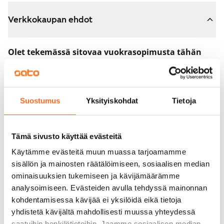
Verkkokaupan ehdot
Olet tekemässä sitovaa vuokrasopimusta tähän
asuntoon.
Sopimus astuu voimaan heti, kun maksat 300 euron
varausmaksun verkkokaupassa. Palautamme summan
Suostumus
Yksityiskohdat
Tietoja
sinulle kokonaisuudessaan vuokrasopimuksen
alkamispäivän jälkeen.
Tämä sivusto käyttää evästeitä
Voit peruuttaa sopimuksen vielä asuntonäytöllä, jos
Käytämme evästeitä muun muassa tarjoamamme
koti ei vastaa odotuksiasi. Tällöin palautamme
sisällön ja mainosten räätälöimiseen, sosiaalisen median
varausmaksun sinulle kokonaisuudessaan, yleensä
ominaisuuksien tukemiseen ja kävijämäärämme
analysoimiseen. Evästeiden avulla tehdyssä mainonnan
seuraavana arkipäivänä.
kohdentamisessa kävijää ei yksilöidä eikä tietoja
Vakuus 0 euroa.
yhdistetä kävijältä mahdollisesti muussa yhteydessä
saatuihin henkilötietoihin. Jaamme sosiaalisen median,