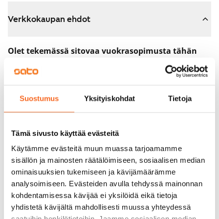
Verkkokaupan ehdot
Olet tekemässä sitovaa vuokrasopimusta tähän
asuntoon.
Sopimus astuu voimaan heti, kun maksat 300 euron
varausmaksun verkkokaupassa. Palautamme summan
Suostumus
Yksityiskohdat
Tietoja
sinulle kokonaisuudessaan vuokrasopimuksen
alkamispäivän jälkeen.
Tämä sivusto käyttää evästeitä
Voit peruuttaa sopimuksen vielä asuntonäytöllä, jos
Käytämme evästeitä muun muassa tarjoamamme
koti ei vastaa odotuksiasi. Tällöin palautamme
sisällön ja mainosten räätälöimiseen, sosiaalisen median
varausmaksun sinulle kokonaisuudessaan, yleensä
ominaisuuksien tukemiseen ja kävijämäärämme
analysoimiseen. Evästeiden avulla tehdyssä mainonnan
seuraavana arkipäivänä.
kohdentamisessa kävijää ei yksilöidä eikä tietoja
Vakuus 0 euroa.
yhdistetä kävijältä mahdollisesti muussa yhteydessä
saatuihin henkilötietoihin. Jaamme sosiaalisen median,