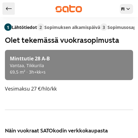
FI
Takaisin hakutuloksiin
1
Lähtötiedot
2
Sopimuksen alkamispäivä
3
Sopimusosapu
Olet tekemässä vuokrasopimusta
Minttutie 28 A-B
Vantaa, Tikkurila
69,5 m² · 3h+kk+s
Vesimaksu
27 €/hlö/kk
Näin vuokraat SATOkodin verkkokaupasta