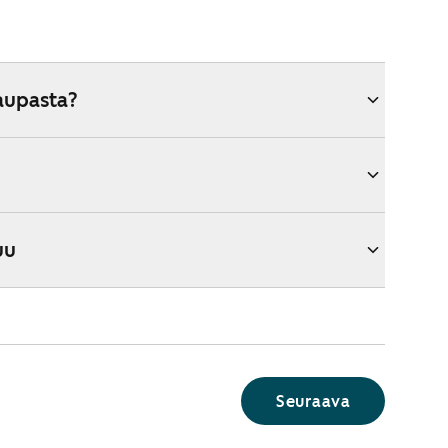
aupasta?
uu
Seuraava