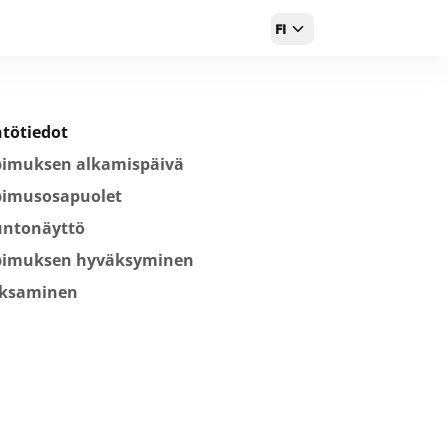
FI
tötiedot
pimuksen alkamispäivä
pimusosapuolet
untonäyttö
pimuksen hyväksyminen
ksaminen