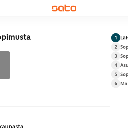
opimusta
1
Läh
2
So
3
So
4
As
5
So
6
Ma
kaupasta