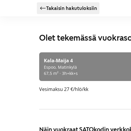
Takaisin hakutuloksiin
Olet tekemässä vuokras
Kala-Maija 4
Espoo, Matinkylä
67,5 m² · 3h+kk+s
Vesimaksu
27 €/hlö/kk
Näin vuokraat SATOkodin verkko