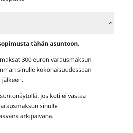
sopimusta tähän asuntoon.
n maksat 300 euron varausmaksun
mman sinulle kokonaisuudessaan
jälkeen.
untonäytöllä, jos koti ei vastaa
varausmaksun sinulle
aavana arkipäivänä.