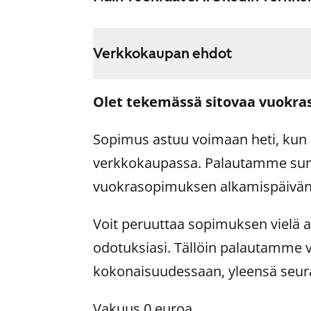
Verkkokaupan ehdot
Olet tekemässä sitovaa vuokra
Sopimus astuu voimaan heti, ku
verkkokaupassa. Palautamme su
vuokrasopimuksen alkamispäivän 
Voit peruuttaa sopimuksen vielä as
odotuksiasi. Tällöin palautamme 
kokonaisuudessaan, yleensä seur
Vakuus 0 euroa.