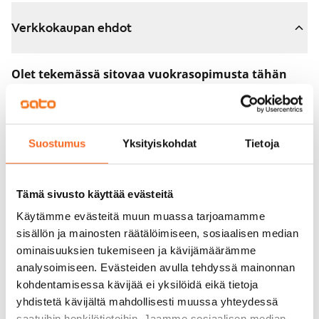
Verkkokaupan ehdot
Olet tekemässä sitovaa vuokrasopimusta tähän
asuntoon.
Sopimus astuu voimaan heti, kun maksat 300 euron
varausmaksun verkkokaupassa. Palautamme summan
Suostumus
Yksityiskohdat
Tietoja
sinulle kokonaisuudessaan vuokrasopimuksen
alkamispäivän jälkeen.
Tämä sivusto käyttää evästeitä
Voit peruuttaa sopimuksen vielä asuntonäytöllä, jos
Käytämme evästeitä muun muassa tarjoamamme
koti ei vastaa odotuksiasi. Tällöin palautamme
sisällön ja mainosten räätälöimiseen, sosiaalisen median
varausmaksun sinulle kokonaisuudessaan, yleensä
ominaisuuksien tukemiseen ja kävijämäärämme
analysoimiseen. Evästeiden avulla tehdyssä mainonnan
seuraavana arkipäivänä.
kohdentamisessa kävijää ei yksilöidä eikä tietoja
Vakuus 0 euroa.
yhdistetä kävijältä mahdollisesti muussa yhteydessä
saatuihin henkilötietoihin. Jaamme sosiaalisen median,