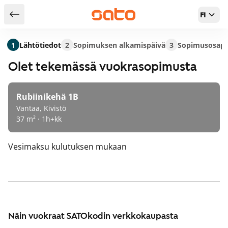
FI
Takaisin hakutuloksiin
1
Lähtötiedot
2
Sopimuksen alkamispäivä
3
Sopimusosapu
Olet tekemässä vuokrasopimusta
Rubiinikehä 1B
Vantaa, Kivistö
37 m² · 1h+kk
Vesimaksu
kulutuksen mukaan
Näin vuokraat SATOkodin verkkokaupasta