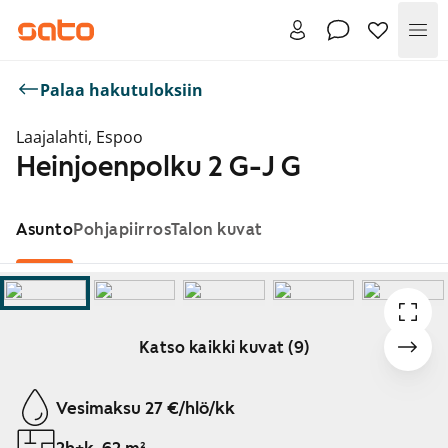
Val
Palaa hakutuloksiin
Laajalahti, Espoo
Heinjoenpolku 2 G-J G
Asunto
Pohjapiirros
Talon kuvat
Katso kaikki kuvat (9)
Näytetään dia 1 / 9
Vesimaksu 27 €/hlö/kk