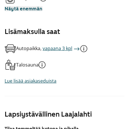
Näytä enemmän
Lisämaksulla saat
Autopaikka,
vapaana 3 kpl
Talosauna
Lue lisää asiakaseduista
Lapsiystävällinen Laajalahti
Tilaa temmeltää kotona ja pihalla