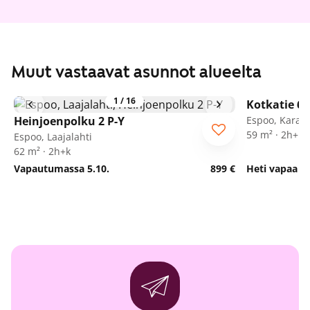
Muut vastaavat asunnot alueelta
1
/
16
Kotkatie 6
Heinjoenpolku 2 P-Y
Espoo, Karaka
59 m² · 2h+k
Espoo, Laajalahti
62 m² · 2h+k
Vapautumassa 5.10.
899 €
Heti vapaa