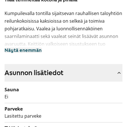
Kumpuilevalla tontilla sijaitsevan rauhallisen taloyhtiön
reilunkokoisissa kaksioissa on selkeä ja toimiva
pohjaratkaisu. Vaalea ja luonnollisennäköinen
saarnilaminaatti sekä vaaleat seinät lisäävät asunnon
avaruutta. Keittiön valkoiseen sisustukseen tuo
Näytä enemmän
piristystä värikäs välitilan laatoitus. Keittiössä on
jääkaappi-pakastin-yhdistelmä, liesi ja liesikupu,
astianpesukone sekä paikkavaraus mikroaaltouunille.
Asunnon lisätiedot
Kylpyhuone on laatoitettu modernisti valkoisella ja
harmaalla, yhden tehosteseinän tuodessa lisäväriä.
Sauna
Kylpyhuoneessa on tilavaraus pyykinpesukoneelle,
Ei
mutta taloyhtiöstä löytyy myös talopesula. Asunnossa
on hyvin säilytystilaa: vaatehuone, eteisessä
Parveke
hyllykomeroita ja makuuhuoneessa tanko- sekä
Lasitettu parveke
hyllykomeroita. Olohuoneesta on käynti lasitetulle