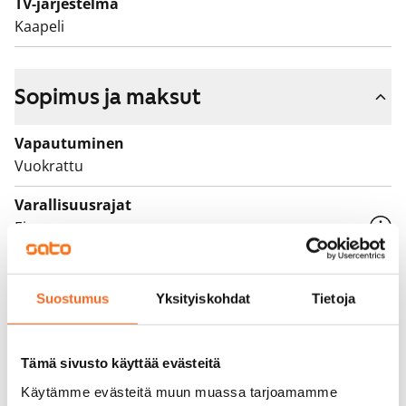
parvekkeelle, mistä avautuu maisema länteen
TV-järjestelmä
Kaapeli
takapihan puolelle.
Talo ja asunnot parvekkeineen ovat savuttomia.
Kiinteistöalueella on tupakkapaikat.
Sopimus ja maksut
Vapautuminen
Vuokrattu
Varallisuusrajat
Ei
Vuokra
Suostumus
Yksityiskohdat
Tietoja
Vuokravakuus
0 €, (yrityksille min. 1 kk vuokra)
Tämä sivusto käyttää evästeitä
Kotivakuutus
Pakollinen, ei sisälly vuokraan
Käytämme evästeitä muun muassa tarjoamamme