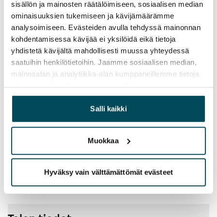
sisällön ja mainosten räätälöimiseen, sosiaalisen median
Vesimaksu
ominaisuuksien tukemiseen ja kävijämäärämme
27 €/hlö/kk
analysoimiseen. Evästeiden avulla tehdyssä mainonnan
kohdentamisessa kävijää ei yksilöidä eikä tietoja
Sähkömaksu
yhdistetä kävijältä mahdollisesti muussa yhteydessä
Vuokralainen solmii itse sähkösopimuksen.
saatuihin henkilötietoihin. Jaamme sosiaalisen median,
mainosalan ja analytiikka-alan kumppaneillemme tietoja
Laajakaista
siitä, miten käytät sivustoamme. Kumppanimme voivat
Vuokraan sisältyy 50 M laajakaistaliittymä. Voit hankkia
yhdistää näitä tietoja muihin tietoihin, joita olet antanut
lisänopeutta etuhintaan ottamalla yhteyttä
heille tai joita on kerätty, kun olet käyttänyt heidän
Salli kaikki
operaattoriin Telia.
palvelujaan.
Lemmikit sallittu
Muokkaa
Kyllä
Savuton talo
Hyväksy vain välttämättömät evästeet
Kyllä