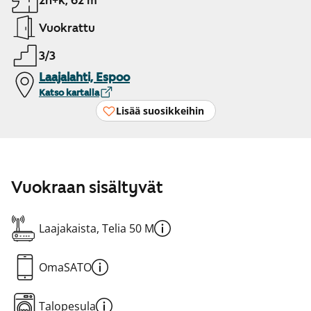
2h+k, 62 m²
Vuokrattu
3/3
Laajalahti, Espoo
Katso kartalla
Lisää suosikkeihin
Vuokraan sisältyvät
Laajakaista, Telia 50 M
OmaSATO
Talopesula