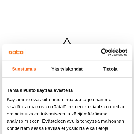
Hups...
Suostumus
Yksityiskohdat
Tietoja
Jotakin meni pieleen sivun lataamisessa
Palaa edelliselle sivulle
Tämä sivusto käyttää evästeitä
Käytämme evästeitä muun muassa tarjoamamme
sisällön ja mainosten räätälöimiseen, sosiaalisen median
ominaisuuksien tukemiseen ja kävijämäärämme
analysoimiseen. Evästeiden avulla tehdyssä mainonnan
kohdentamisessa kävijää ei yksilöidä eikä tietoja