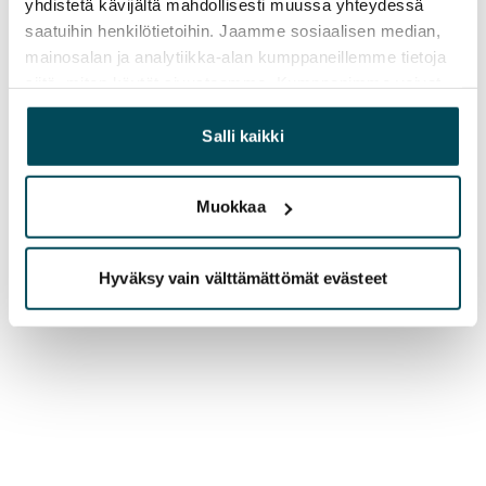
yhdistetä kävijältä mahdollisesti muussa yhteydessä
saatuihin henkilötietoihin. Jaamme sosiaalisen median,
mainosalan ja analytiikka-alan kumppaneillemme tietoja
siitä, miten käytät sivustoamme. Kumppanimme voivat
yhdistää näitä tietoja muihin tietoihin, joita olet antanut
heille tai joita on kerätty, kun olet käyttänyt heidän
Salli kaikki
palvelujaan.
Muokkaa
Hyväksy vain välttämättömät evästeet