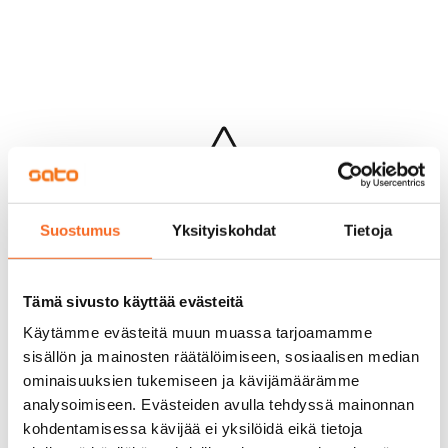
Hups...
Suostumus
Yksityiskohdat
Tietoja
Jotakin meni pieleen sivun lataamisessa
Palaa edelliselle sivulle
Tämä sivusto käyttää evästeitä
Käytämme evästeitä muun muassa tarjoamamme
sisällön ja mainosten räätälöimiseen, sosiaalisen median
ominaisuuksien tukemiseen ja kävijämäärämme
analysoimiseen. Evästeiden avulla tehdyssä mainonnan
kohdentamisessa kävijää ei yksilöidä eikä tietoja