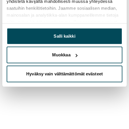
yhdistetä kävijältä mahdollisesti muussa yhteydessä
saatuihin henkilötietoihin. Jaamme sosiaalisen median,
mainosalan ja analytiikka-alan kumppaneillemme tietoja
siitä, miten käytät sivustoamme. Kumppanimme voivat
yhdistää näitä tietoja muihin tietoihin, joita olet antanut
heille tai joita on kerätty, kun olet käyttänyt heidän
Salli kaikki
palvelujaan.
Muokkaa
Hyväksy vain välttämättömät evästeet