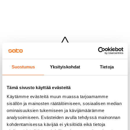
Hups...
Suostumus
Yksityiskohdat
Tietoja
Jotakin meni pieleen sivun lataamisessa
Palaa edelliselle sivulle
Tämä sivusto käyttää evästeitä
Käytämme evästeitä muun muassa tarjoamamme
sisällön ja mainosten räätälöimiseen, sosiaalisen median
ominaisuuksien tukemiseen ja kävijämäärämme
analysoimiseen. Evästeiden avulla tehdyssä mainonnan
kohdentamisessa kävijää ei yksilöidä eikä tietoja