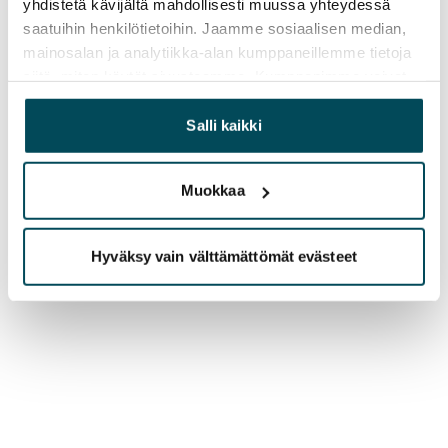
yhdistetä kävijältä mahdollisesti muussa yhteydessä
saatuihin henkilötietoihin. Jaamme sosiaalisen median,
mainosalan ja analytiikka-alan kumppaneillemme tietoja
siitä, miten käytät sivustoamme. Kumppanimme voivat
yhdistää näitä tietoja muihin tietoihin, joita olet antanut
heille tai joita on kerätty, kun olet käyttänyt heidän
Salli kaikki
palvelujaan.
Muokkaa
Hyväksy vain välttämättömät evästeet