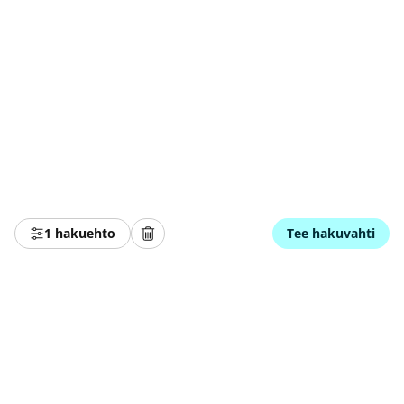
1 hakuehto
Tee hakuvahti