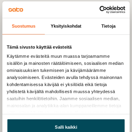
Suostumus
Yksityiskohdat
Tietoja
Tämä sivusto käyttää evästeitä
Käytämme evästeitä muun muassa tarjoamamme
sisällön ja mainosten räätälöimiseen, sosiaalisen median
ominaisuuksien tukemiseen ja kävijämäärämme
analysoimiseen. Evästeiden avulla tehdyssä mainonnan
kohdentamisessa kävijää ei yksilöidä eikä tietoja
yhdistetä kävijältä mahdollisesti muussa yhteydessä
saatuihin henkilötietoihin. Jaamme sosiaalisen median,
mainosalan ja analytiikka-alan kumppaneillemme tietoja
siitä, miten käytät sivustoamme. Kumppanimme voivat
yhdistää näitä tietoja muihin tietoihin, joita olet antanut
heille tai joita on kerätty, kun olet käyttänyt heidän
Salli kaikki