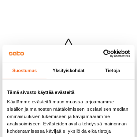
Hups...
Suostumus
Yksityiskohdat
Tietoja
Jotakin meni pieleen sivun lataamisessa
Palaa edelliselle sivulle
Tämä sivusto käyttää evästeitä
Käytämme evästeitä muun muassa tarjoamamme
sisällön ja mainosten räätälöimiseen, sosiaalisen median
ominaisuuksien tukemiseen ja kävijämäärämme
analysoimiseen. Evästeiden avulla tehdyssä mainonnan
kohdentamisessa kävijää ei yksilöidä eikä tietoja