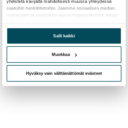
yhdistetä kävijältä mahdollisesti muussa yhteydessä
saatuihin henkilötietoihin. Jaamme sosiaalisen median,
mainosalan ja analytiikka-alan kumppaneillemme tietoja
siitä, miten käytät sivustoamme. Kumppanimme voivat
yhdistää näitä tietoja muihin tietoihin, joita olet antanut
heille tai joita on kerätty, kun olet käyttänyt heidän
Salli kaikki
palvelujaan.
Muokkaa
Hyväksy vain välttämättömät evästeet