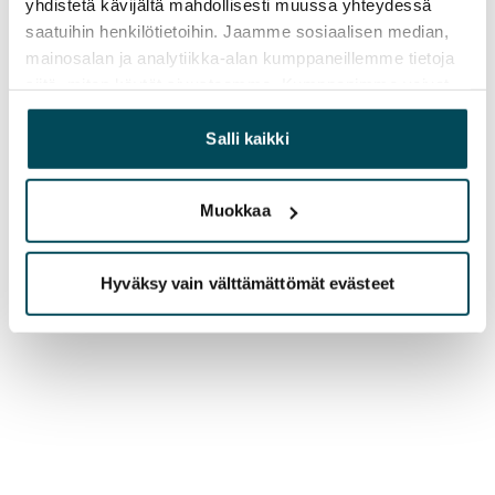
yhdistetä kävijältä mahdollisesti muussa yhteydessä
saatuihin henkilötietoihin. Jaamme sosiaalisen median,
mainosalan ja analytiikka-alan kumppaneillemme tietoja
siitä, miten käytät sivustoamme. Kumppanimme voivat
yhdistää näitä tietoja muihin tietoihin, joita olet antanut
heille tai joita on kerätty, kun olet käyttänyt heidän
Salli kaikki
palvelujaan.
Muokkaa
Hyväksy vain välttämättömät evästeet