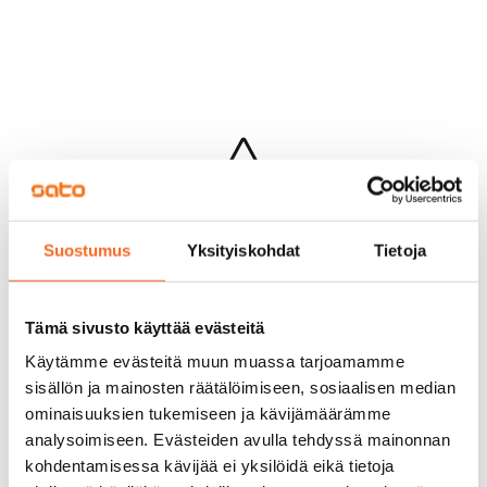
Hups...
Suostumus
Yksityiskohdat
Tietoja
Jotakin meni pieleen sivun lataamisessa
Palaa edelliselle sivulle
Tämä sivusto käyttää evästeitä
Käytämme evästeitä muun muassa tarjoamamme
sisällön ja mainosten räätälöimiseen, sosiaalisen median
ominaisuuksien tukemiseen ja kävijämäärämme
analysoimiseen. Evästeiden avulla tehdyssä mainonnan
kohdentamisessa kävijää ei yksilöidä eikä tietoja