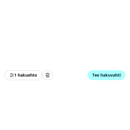
1 hakuehto
Tee hakuvahti