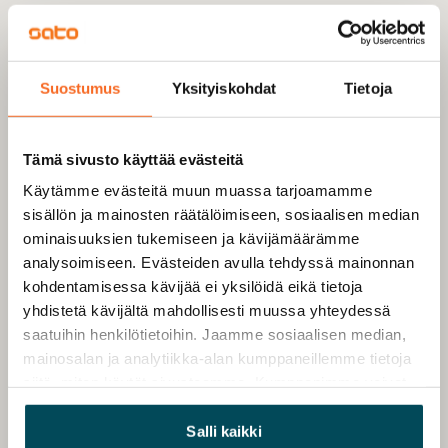
Suostumus
Yksityiskohdat
Tietoja
Tämä sivusto käyttää evästeitä
Käytämme evästeitä muun muassa tarjoamamme
sisällön ja mainosten räätälöimiseen, sosiaalisen median
ominaisuuksien tukemiseen ja kävijämäärämme
analysoimiseen. Evästeiden avulla tehdyssä mainonnan
kohdentamisessa kävijää ei yksilöidä eikä tietoja
yhdistetä kävijältä mahdollisesti muussa yhteydessä
saatuihin henkilötietoihin. Jaamme sosiaalisen median,
mainosalan ja analytiikka-alan kumppaneillemme tietoja
siitä, miten käytät sivustoamme. Kumppanimme voivat
yhdistää näitä tietoja muihin tietoihin, joita olet antanut
heille tai joita on kerätty, kun olet käyttänyt heidän
Salli kaikki