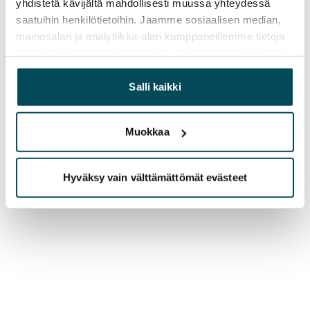
yhdistetä kävijältä mahdollisesti muussa yhteydessä
saatuihin henkilötietoihin. Jaamme sosiaalisen median,
mainosalan ja analytiikka-alan kumppaneillemme tietoja
siitä, miten käytät sivustoamme. Kumppanimme voivat
yhdistää näitä tietoja muihin tietoihin, joita olet antanut
heille tai joita on kerätty, kun olet käyttänyt heidän
Salli kaikki
palvelujaan.
Muokkaa
Hyväksy vain välttämättömät evästeet