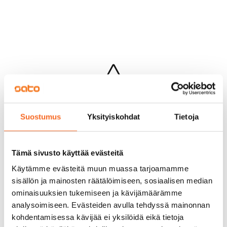
Hups...
Suostumus
Yksityiskohdat
Tietoja
Jotakin meni pieleen sivun lataamisessa
Palaa edelliselle sivulle
Tämä sivusto käyttää evästeitä
Käytämme evästeitä muun muassa tarjoamamme
sisällön ja mainosten räätälöimiseen, sosiaalisen median
ominaisuuksien tukemiseen ja kävijämäärämme
analysoimiseen. Evästeiden avulla tehdyssä mainonnan
kohdentamisessa kävijää ei yksilöidä eikä tietoja