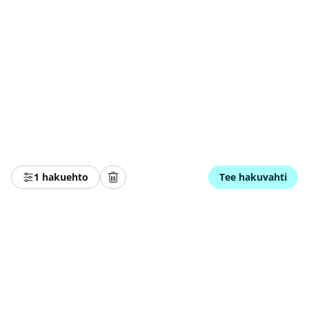
1 hakuehto
Tee hakuvahti