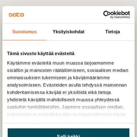
Suostumus
Yksityiskohdat
Tietoja
Tämä sivusto käyttää evästeitä
Käytämme evästeitä muun muassa tarjoamamme
sisällön ja mainosten räätälöimiseen, sosiaalisen median
ominaisuuksien tukemiseen ja kävijämäärämme
analysoimiseen. Evästeiden avulla tehdyssä mainonnan
kohdentamisessa kävijää ei yksilöidä eikä tietoja
yhdistetä kävijältä mahdollisesti muussa yhteydessä
saatuihin henkilötietoihin. Jaamme sosiaalisen median,
mainosalan ja analytiikka-alan kumppaneillemme tietoja
siitä, miten käytät sivustoamme. Kumppanimme voivat
yhdistää näitä tietoja muihin tietoihin, joita olet antanut
heille tai joita on kerätty, kun olet käyttänyt heidän
Salli kaikki