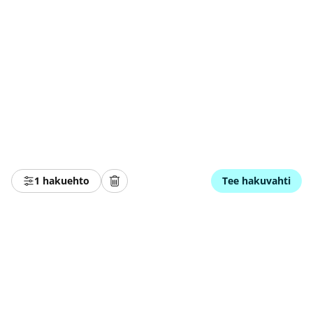
1 hakuehto
Tee hakuvahti