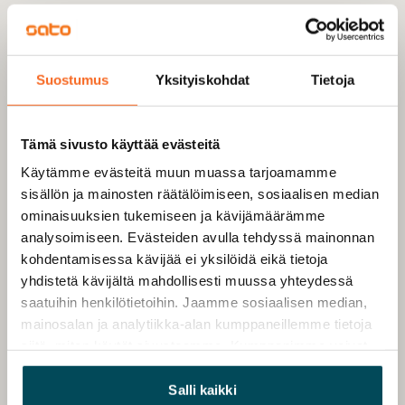
Suostumus
Yksityiskohdat
Tietoja
Tämä sivusto käyttää evästeitä
Käytämme evästeitä muun muassa tarjoamamme
sisällön ja mainosten räätälöimiseen, sosiaalisen median
ominaisuuksien tukemiseen ja kävijämäärämme
analysoimiseen. Evästeiden avulla tehdyssä mainonnan
kohdentamisessa kävijää ei yksilöidä eikä tietoja
yhdistetä kävijältä mahdollisesti muussa yhteydessä
saatuihin henkilötietoihin. Jaamme sosiaalisen median,
mainosalan ja analytiikka-alan kumppaneillemme tietoja
siitä, miten käytät sivustoamme. Kumppanimme voivat
yhdistää näitä tietoja muihin tietoihin, joita olet antanut
heille tai joita on kerätty, kun olet käyttänyt heidän
Salli kaikki