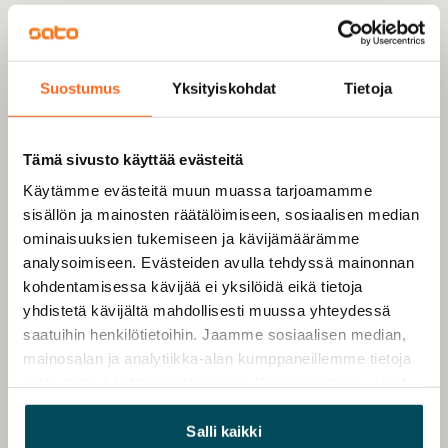
Suostumus
Yksityiskohdat
Tietoja
Tämä sivusto käyttää evästeitä
Käytämme evästeitä muun muassa tarjoamamme
sisällön ja mainosten räätälöimiseen, sosiaalisen median
ominaisuuksien tukemiseen ja kävijämäärämme
analysoimiseen. Evästeiden avulla tehdyssä mainonnan
kohdentamisessa kävijää ei yksilöidä eikä tietoja
yhdistetä kävijältä mahdollisesti muussa yhteydessä
saatuihin henkilötietoihin. Jaamme sosiaalisen median,
mainosalan ja analytiikka-alan kumppaneillemme tietoja
siitä, miten käytät sivustoamme. Kumppanimme voivat
yhdistää näitä tietoja muihin tietoihin, joita olet antanut
heille tai joita on kerätty, kun olet käyttänyt heidän
Salli kaikki