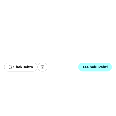
1 hakuehto
Tee hakuvahti