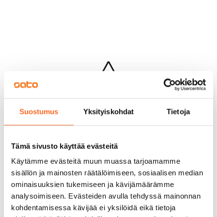
Hups...
Suostumus
Yksityiskohdat
Tietoja
Jotakin meni pieleen sivun lataamisessa
Palaa edelliselle sivulle
Tämä sivusto käyttää evästeitä
Käytämme evästeitä muun muassa tarjoamamme
sisällön ja mainosten räätälöimiseen, sosiaalisen median
ominaisuuksien tukemiseen ja kävijämäärämme
analysoimiseen. Evästeiden avulla tehdyssä mainonnan
kohdentamisessa kävijää ei yksilöidä eikä tietoja