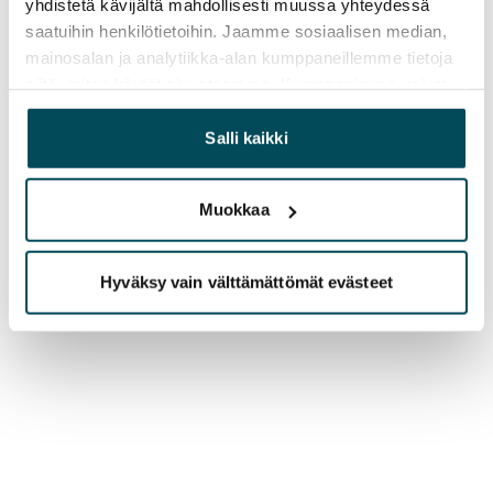
yhdistetä kävijältä mahdollisesti muussa yhteydessä
saatuihin henkilötietoihin. Jaamme sosiaalisen median,
mainosalan ja analytiikka-alan kumppaneillemme tietoja
siitä, miten käytät sivustoamme. Kumppanimme voivat
yhdistää näitä tietoja muihin tietoihin, joita olet antanut
heille tai joita on kerätty, kun olet käyttänyt heidän
Salli kaikki
palvelujaan.
Muokkaa
Hyväksy vain välttämättömät evästeet