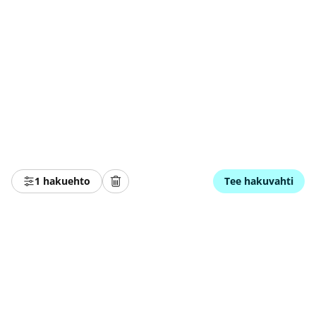
1 hakuehto
Tee hakuvahti