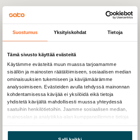
Suostumus
Yksityiskohdat
Tietoja
Tämä sivusto käyttää evästeitä
Käytämme evästeitä muun muassa tarjoamamme
sisällön ja mainosten räätälöimiseen, sosiaalisen median
ominaisuuksien tukemiseen ja kävijämäärämme
analysoimiseen. Evästeiden avulla tehdyssä mainonnan
kohdentamisessa kävijää ei yksilöidä eikä tietoja
yhdistetä kävijältä mahdollisesti muussa yhteydessä
saatuihin henkilötietoihin. Jaamme sosiaalisen median,
mainosalan ja analytiikka-alan kumppaneillemme tietoja
siitä, miten käytät sivustoamme. Kumppanimme voivat
yhdistää näitä tietoja muihin tietoihin, joita olet antanut
heille tai joita on kerätty, kun olet käyttänyt heidän
Salli kaikki