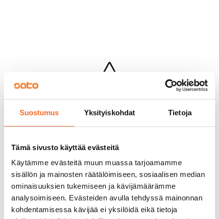
Hups...
Suostumus
Yksityiskohdat
Tietoja
Jotakin meni pieleen sivun lataamisessa
Palaa edelliselle sivulle
Tämä sivusto käyttää evästeitä
Käytämme evästeitä muun muassa tarjoamamme
sisällön ja mainosten räätälöimiseen, sosiaalisen median
ominaisuuksien tukemiseen ja kävijämäärämme
analysoimiseen. Evästeiden avulla tehdyssä mainonnan
kohdentamisessa kävijää ei yksilöidä eikä tietoja