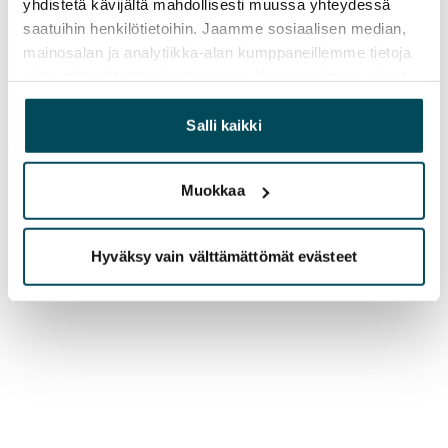
yhdistetä kävijältä mahdollisesti muussa yhteydessä
saatuihin henkilötietoihin. Jaamme sosiaalisen median,
mainosalan ja analytiikka-alan kumppaneillemme tietoja
siitä, miten käytät sivustoamme. Kumppanimme voivat
yhdistää näitä tietoja muihin tietoihin, joita olet antanut
heille tai joita on kerätty, kun olet käyttänyt heidän
Salli kaikki
palvelujaan.
Muokkaa
Hyväksy vain välttämättömät evästeet