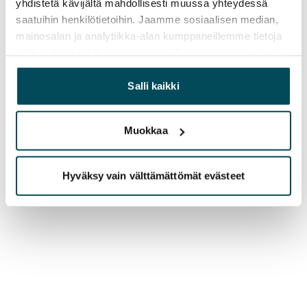
yhdistetä kävijältä mahdollisesti muussa yhteydessä
saatuihin henkilötietoihin. Jaamme sosiaalisen median,
mainosalan ja analytiikka-alan kumppaneillemme tietoja
siitä, miten käytät sivustoamme. Kumppanimme voivat
yhdistää näitä tietoja muihin tietoihin, joita olet antanut
heille tai joita on kerätty, kun olet käyttänyt heidän
Salli kaikki
palvelujaan.
Muokkaa
Hyväksy vain välttämättömät evästeet