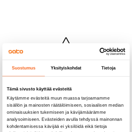
Hups...
Suostumus
Yksityiskohdat
Tietoja
Jotakin meni pieleen sivun lataamisessa
Palaa edelliselle sivulle
Tämä sivusto käyttää evästeitä
Käytämme evästeitä muun muassa tarjoamamme
sisällön ja mainosten räätälöimiseen, sosiaalisen median
ominaisuuksien tukemiseen ja kävijämäärämme
analysoimiseen. Evästeiden avulla tehdyssä mainonnan
kohdentamisessa kävijää ei yksilöidä eikä tietoja