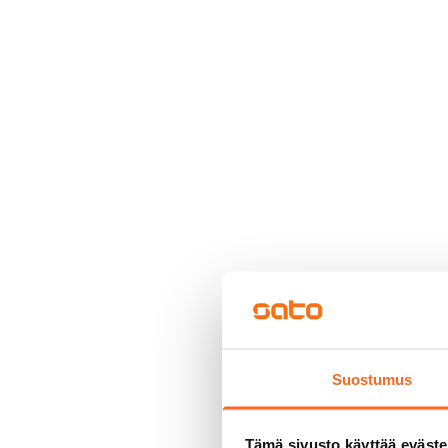
Suostumus
Tämä sivusto käyttää eväste