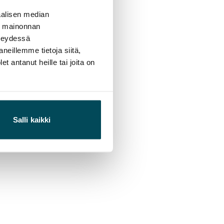
alisen median
ä mainonnan
hteydessä
neillemme tietoja siitä,
 antanut heille tai joita on
Salli kaikki