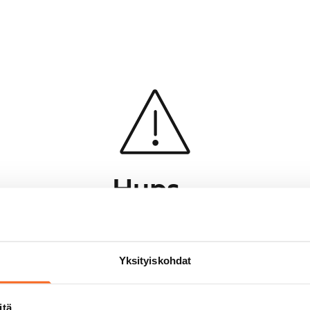
Hups...
Jotakin meni pieleen sivun lataamisessa
Palaa edelliselle sivulle
Yksityiskohdat
itä