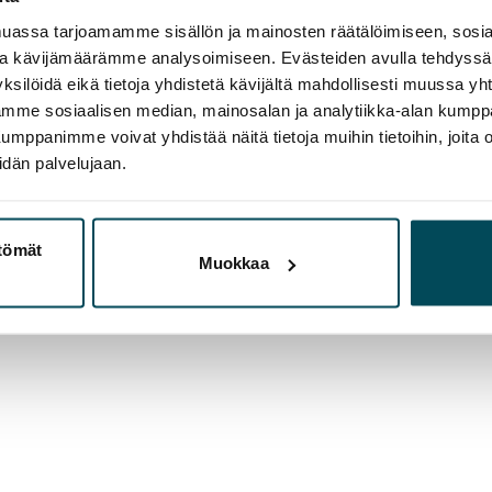
assa tarjoamamme sisällön ja mainosten räätälöimiseen, sosia
ja kävijämäärämme analysoimiseen. Evästeiden avulla tehdyss
ksilöidä eikä tietoja yhdistetä kävijältä mahdollisesti muussa y
aamme sosiaalisen median, mainosalan ja analytiikka-alan kumppa
panimme voivat yhdistää näitä tietoja muihin tietoihin, joita olet
idän palvelujaan.
ttömät
Muokkaa