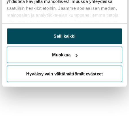
yhdistetä kävijältä mahdollisesti muussa yhteydessä
saatuihin henkilötietoihin. Jaamme sosiaalisen median,
mainosalan ja analytiikka-alan kumppaneillemme tietoja
siitä, miten käytät sivustoamme. Kumppanimme voivat
yhdistää näitä tietoja muihin tietoihin, joita olet antanut
heille tai joita on kerätty, kun olet käyttänyt heidän
Salli kaikki
palvelujaan.
Muokkaa
Hyväksy vain välttämättömät evästeet