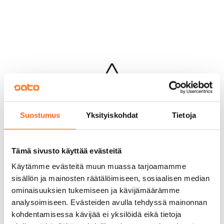
Hups...
Suostumus
Yksityiskohdat
Tietoja
Jotakin meni pieleen sivun lataamisessa
Palaa edelliselle sivulle
Tämä sivusto käyttää evästeitä
Käytämme evästeitä muun muassa tarjoamamme
sisällön ja mainosten räätälöimiseen, sosiaalisen median
ominaisuuksien tukemiseen ja kävijämäärämme
analysoimiseen. Evästeiden avulla tehdyssä mainonnan
kohdentamisessa kävijää ei yksilöidä eikä tietoja