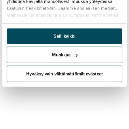
yhdistetä kävijältä mahdollisesti muussa yhteydessä
saatuihin henkilötietoihin. Jaamme sosiaalisen median,
mainosalan ja analytiikka-alan kumppaneillemme tietoja
siitä, miten käytät sivustoamme. Kumppanimme voivat
yhdistää näitä tietoja muihin tietoihin, joita olet antanut
heille tai joita on kerätty, kun olet käyttänyt heidän
Salli kaikki
palvelujaan.
Muokkaa
Hyväksy vain välttämättömät evästeet