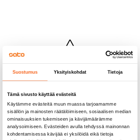
Hups...
Suostumus
Yksityiskohdat
Tietoja
Jotakin meni pieleen sivun lataamisessa
Palaa edelliselle sivulle
Tämä sivusto käyttää evästeitä
Käytämme evästeitä muun muassa tarjoamamme
sisällön ja mainosten räätälöimiseen, sosiaalisen median
ominaisuuksien tukemiseen ja kävijämäärämme
analysoimiseen. Evästeiden avulla tehdyssä mainonnan
kohdentamisessa kävijää ei yksilöidä eikä tietoja