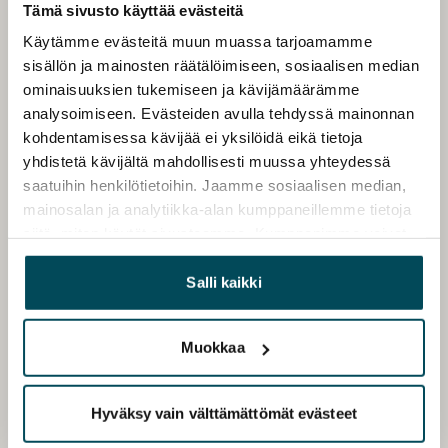
Tämä sivusto käyttää evästeitä
Käytämme evästeitä muun muassa tarjoamamme
sisällön ja mainosten räätälöimiseen, sosiaalisen median
ominaisuuksien tukemiseen ja kävijämäärämme
analysoimiseen. Evästeiden avulla tehdyssä mainonnan
kohdentamisessa kävijää ei yksilöidä eikä tietoja
yhdistetä kävijältä mahdollisesti muussa yhteydessä
saatuihin henkilötietoihin. Jaamme sosiaalisen median,
mainosalan ja analytiikka-alan kumppaneillemme tietoja
siitä, miten käytät sivustoamme. Kumppanimme voivat
yhdistää näitä tietoja muihin tietoihin, joita olet antanut
heille tai joita on kerätty, kun olet käyttänyt heidän
Salli kaikki
palvelujaan.
Muokkaa
Hyväksy vain välttämättömät evästeet