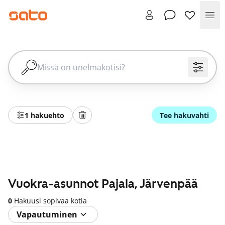
Val
1 hakuehto
Tee hakuvahti
Vuokra-asunnot Pajala, Järvenpää
0
Hakuusi sopivaa kotia
Vapautuminen